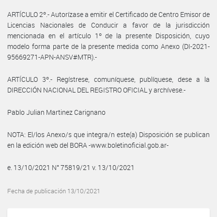
ARTÍCULO 2º.- Autorízase a emitir el Certificado de Centro Emisor de
Licencias Nacionales de Conducir a favor de la jurisdicción
mencionada en el artículo 1º de la presente Disposición, cuyo
modelo forma parte de la presente medida como Anexo (DI-2021-
95669271-APN-ANSV#MTR).-
ARTÍCULO 3º.- Regístrese, comuníquese, publíquese, dese a la
DIRECCIÓN NACIONAL DEL REGISTRO OFICIAL y archívese.-
Pablo Julian Martinez Carignano
NOTA: El/los Anexo/s que integra/n este(a) Disposición se publican
en la edición web del BORA -www.boletinoficial.gob.ar-
e. 13/10/2021 N° 75819/21 v. 13/10/2021
Fecha de publicación 13/10/2021