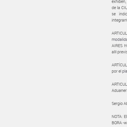
exhiben,
de la CI
se ind
integran
ARTICUL
modalid
AIRES ht
allí prev
ARTÍCULO
por el pl
ARTICULO
Aduanera
Sergio A
NOTA: El
BORA -ww