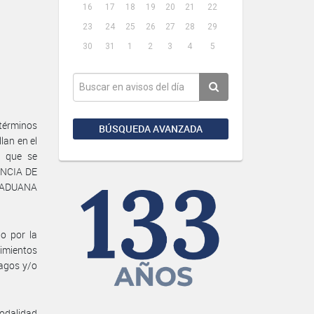
16
17
18
19
20
21
22
23
24
25
26
27
28
29
30
31
1
2
3
4
5
 términos
BÚSQUEDA AVANZADA
lan en el
s que se
INCIA DE
A ADUANA
o por la
imientos
zagos y/o
odalidad