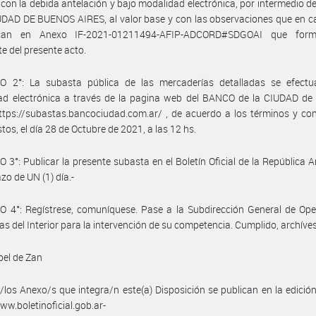
 con la debida antelación y bajo modalidad electrónica, por intermedio 
UDAD DE BUENOS AIRES, al valor base y con las observaciones que en 
ican en Anexo IF-2021-01211494-AFIP-ADCORD#SDGOAI que form
te del presente acto.
O 2°: La subasta pública de las mercaderías detalladas se efectu
ad electrónica a través de la pagina web del BANCO de la CIUDAD d
tps://subastas.bancociudad.com.ar/ , de acuerdo a los términos y co
istos, el día 28 de Octubre de 2021, a las 12 hs.
 3°: Publicar la presente subasta en el Boletín Oficial de la República A
azo de UN (1) día.-
 4°: Regístrese, comuníquese. Pase a la Subdirección General de Ope
s del Interior para la intervención de su competencia. Cumplido, archíve
bel de Zan
/los Anexo/s que integra/n este(a) Disposición se publican en la edició
w.boletinoficial.gob.ar-