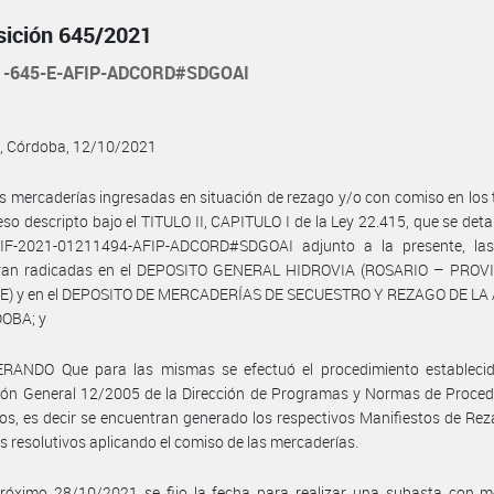
sición 645/2021
1-645-E-AFIP-ADCORD#SDGOAI
, Córdoba, 12/10/2021
s mercaderías ingresadas en situación de rezago y/o con comiso en los
eso descripto bajo el TITULO II, CAPITULO I de la Ley 22.415, que se detal
F-2021-01211494-AFIP-ADCORD#SDGOAI adjunto a la presente, la
ran radicadas en el DEPOSITO GENERAL HIDROVIA (ROSARIO – PROV
E) y en el DEPOSITO DE MERCADERÍAS DE SECUESTRO Y REZAGO DE L
OBA; y
RANDO Que para las mismas se efectuó el procedimiento establecid
ión General 12/2005 de la Dirección de Programas y Normas de Proced
s, es decir se encuentran generado los respectivos Manifiestos de Re
s resolutivos aplicando el comiso de las mercaderías.
próximo 28/10/2021 se fijo la fecha para realizar una subasta con m