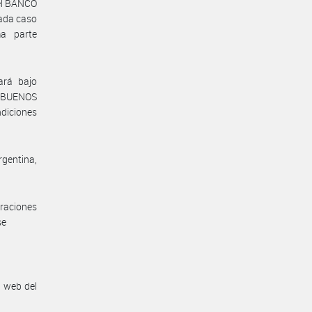
del BANCO
cada caso
a parte
ará bajo
e BUENOS
ndiciones
rgentina,
raciones
se
n web del