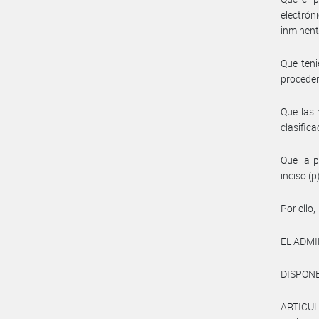
electrón
inminent
Que teni
proceden
Que las 
clasifica
Que la p
inciso (
Por ello,
EL ADMI
DISPON
ARTICULO