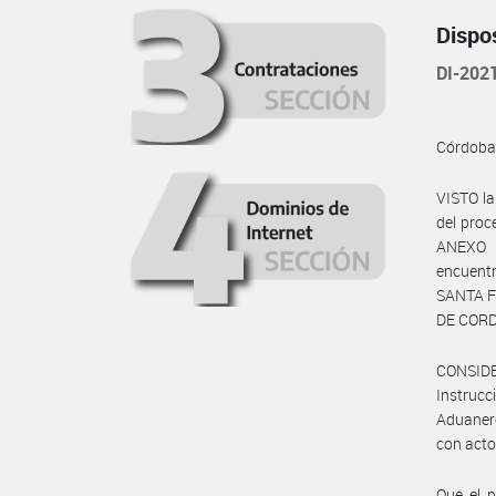
Dispo
DI-202
Córdoba
VISTO la
del proc
ANEXO I
encuent
SANTA F
DE CORD
CONSIDE
Instrucc
Aduanero
con acto
Que el 