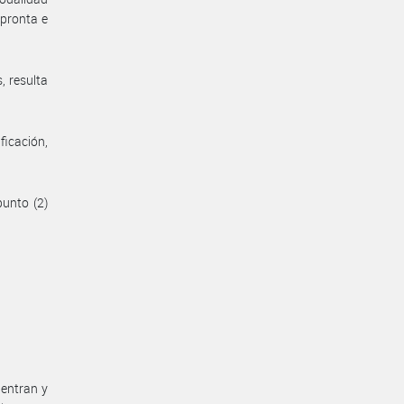
 pronta e
, resulta
ficación,
punto (2)
uentran y