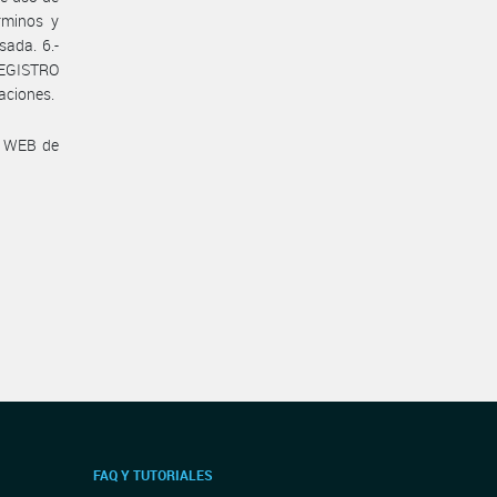
rminos y
sada. 6.-
REGISTRO
aciones.
a WEB de
FAQ Y TUTORIALES