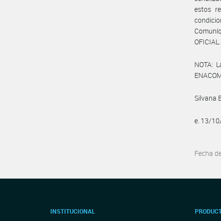
estos r
condicio
Comuníq
OFICIAL.
NOTA: L
ENACOM:
Silvana 
e. 13/1
Fecha d
INSTITUCIONAL
PRODUCT