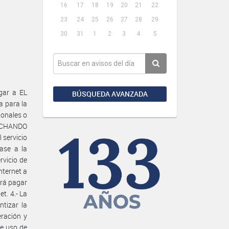
16
17
18
19
20
21
22
23
24
25
26
27
28
29
30
31
1
2
3
4
5
gar a EL
BÚSQUEDA AVANZADA
 para la
ionales o
 LUCHANDO
 servicio
ase a la
rvicio de
nternet a
erá pagar
t. 4.- La
tizar la
eración y
de uso de