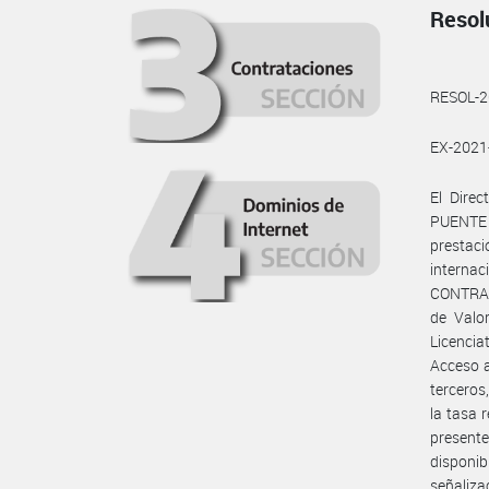
Resol
RESOL-
EX-202
El Dire
PUENTE 
prestaci
internac
CONTRA L
de Valo
Licencia
Acceso a
terceros
la tasa 
present
disponib
señaliza