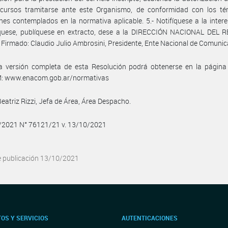
ecursos tramitarse ante este Organismo, de conformidad con los té
nes contemplados en la normativa aplicable. 5.- Notifíquese a la intere
uese, publíquese en extracto, dese a la DIRECCIÓN NACIONAL DEL 
 Firmado: Claudio Julio Ambrosini, Presidente, Ente Nacional de Comunic
a versión completa de esta Resolución podrá obtenerse en la págin
 www.enacom.gob.ar/normativas
Beatriz Rizzi, Jefa de Área, Área Despacho.
0/2021 N° 76121/21 v. 13/10/2021
e publicación 13/10/2021
OS Y SERVICIOS
AUTENTICACIONES