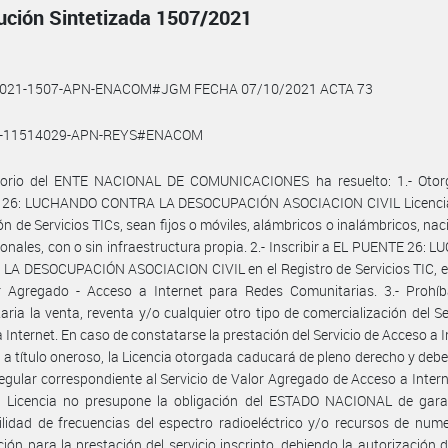
ución Sintetizada 1507/2021
2021-1507-APN-ENACOM#JGM FECHA 07/10/2021 ACTA 73
1-11514029-APN-REYS#ENACOM
ctorio del ENTE NACIONAL DE COMUNICACIONES ha resuelto: 1.- Otor
26: LUCHANDO CONTRA LA DESOCUPACIÓN ASOCIACION CIVIL Licencia
ón de Servicios TICs, sean fijos o móviles, alámbricos o inalámbricos, nac
ionales, con o sin infraestructura propia. 2.- Inscribir a EL PUENTE 26:
A DESOCUPACIÓN ASOCIACION CIVIL en el Registro de Servicios TIC, el
r Agregado - Acceso a Internet para Redes Comunitarias. 3.- Prohíb
taria la venta, reventa y/o cualquier otro tipo de comercialización del Se
 Internet. En caso de constatarse la prestación del Servicio de Acceso a I
, a título oneroso, la Licencia otorgada caducará de pleno derecho y deb
regular correspondiente al Servicio de Valor Agregado de Acceso a Interne
e Licencia no presupone la obligación del ESTADO NACIONAL de garan
ilidad de frecuencias del espectro radioeléctrico y/o recursos de num
ción para la prestación del servicio inscripto, debiendo la autorización 