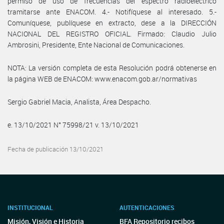
permiso de uso de frecuencias del espectro radioeléctrico
tramitarse ante ENACOM. 4.- Notifíquese al interesado. 5.-
Comuníquese, publíquese en extracto, dese a la DIRECCIÓN
NACIONAL DEL REGISTRO OFICIAL. Firmado: Claudio Julio
Ambrosini, Presidente, Ente Nacional de Comunicaciones.
NOTA: La versión completa de esta Resolución podrá obtenerse en
la página WEB de ENACOM: www.enacom.gob.ar/normativas
Sergio Gabriel Macia, Analista, Área Despacho.
e. 13/10/2021 N° 75998/21 v. 13/10/2021
Fecha de publicación 13/10/2021
INSTITUCIONAL
AUTENTICACIONES
Misión, Visión e Historia
BFA Repositorio recibos