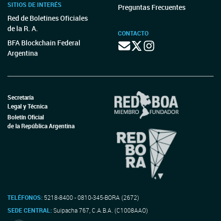
SITIOS DE INTERÉS
Preguntas Frecuentes
Red de Boletines Oficiales
de la R. A.
CONTACTO
BFA Blockchain Federal
Argentina
Secretaría
Legal y Técnica
Boletín Oficial
de la República Argentina
TELÉFONOS:
5218-8400 - 0810-345-BORA (2672)
SEDE CENTRAL:
Suipacha 767, C.A.B.A. (C1008AAO)