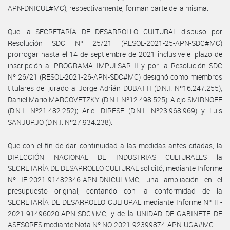
APN-DNICUL#MC), respectivamente, forman parte de la misma.
Que la SECRETARÍA DE DESARROLLO CULTURAL dispuso por
Resolución SDC Nº 25/21 (RESOL-2021-25-APN-SDC#MC)
prorrogar hasta el 14 de septiembre de 2021 inclusive el plazo de
inscripción al PROGRAMA IMPULSAR II y por la Resolución SDC
Nº 26/21 (RESOL-2021-26-APN-SDC#MC) designó como miembros
titulares del jurado a Jorge Adrián DUBATTI (D.N.I. Nº16.247.255);
Daniel Mario MARCOVETZKY (D.N.I. Nº12.498.525); Alejo SMIRNOFF
(D.N.I. Nº21.482.252); Ariel DIRESE (D.N.I. Nº23.968.969) y Luis
SANJURJO (D.N.I. Nº27.934.238).
Que con el fin de dar continuidad a las medidas antes citadas, la
DIRECCIÓN NACIONAL DE INDUSTRIAS CULTURALES la
SECRETARÍA DE DESARROLLO CULTURAL solicitó, mediante Informe
Nº IF-2021-91482346-APN-DNICUL#MC, una ampliación en el
presupuesto original, contando con la conformidad de la
SECRETARÍA DE DESARROLLO CULTURAL mediante Informe Nº IF-
2021-91496020-APN-SDC#MC, y de la UNIDAD DE GABINETE DE
ASESORES mediante Nota Nº NO-2021-92399874-APN-UGA#MC.