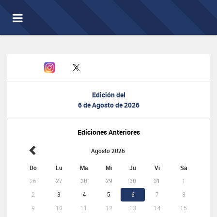
Toggle
navigation
Edición del
6 de Agosto de 2026
Ediciones Anteriores
Agosto 2026
Do
Lu
Ma
Mi
Ju
Vi
Sa
26
27
28
29
30
31
1
2
3
4
5
6
7
8
9
10
11
12
13
14
15