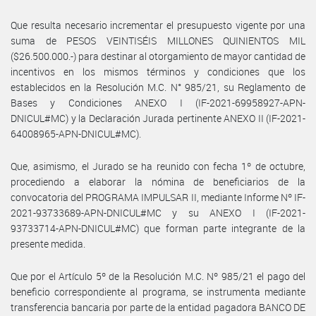
Que resulta necesario incrementar el presupuesto vigente por una
suma de PESOS VEINTISÉIS MILLONES QUINIENTOS MIL
($26.500.000.-) para destinar al otorgamiento de mayor cantidad de
incentivos en los mismos términos y condiciones que los
establecidos en la Resolución M.C. N° 985/21, su Reglamento de
Bases y Condiciones ANEXO I (IF-2021-69958927-APN-
DNICUL#MC) y la Declaración Jurada pertinente ANEXO II (IF-2021-
64008965-APN-DNICUL#MC).
Que, asimismo, el Jurado se ha reunido con fecha 1º de octubre,
procediendo a elaborar la nómina de beneficiarios de la
convocatoria del PROGRAMA IMPULSAR II, mediante Informe Nº IF-
2021-93733689-APN-DNICUL#MC y su ANEXO I (IF-2021-
93733714-APN-DNICUL#MC) que forman parte integrante de la
presente medida.
Que por el Artículo 5º de la Resolución M.C. Nº 985/21 el pago del
beneficio correspondiente al programa, se instrumenta mediante
transferencia bancaria por parte de la entidad pagadora BANCO DE