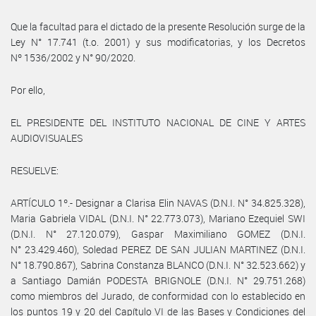
Que la facultad para el dictado de la presente Resolución surge de la
Ley N° 17.741 (t.o. 2001) y sus modificatorias, y los Decretos
Nº 1536/2002 y N° 90/2020.
Por ello,
EL PRESIDENTE DEL INSTITUTO NACIONAL DE CINE Y ARTES
AUDIOVISUALES
RESUELVE:
ARTÍCULO 1º.- Designar a Clarisa Elin NAVAS (D.N.I. N° 34.825.328),
Maria Gabriela VIDAL (D.N.I. N° 22.773.073), Mariano Ezequiel SWI
(D.N.I. N° 27.120.079), Gaspar Maximiliano GOMEZ (D.N.I.
N° 23.429.460), Soledad PEREZ DE SAN JULIAN MARTINEZ (D.N.I.
N° 18.790.867), Sabrina Constanza BLANCO (D.N.I. N° 32.523.662) y
a Santiago Damián PODESTA BRIGNOLE (D.N.I. N° 29.751.268)
como miembros del Jurado, de conformidad con lo establecido en
los puntos 19 y 20 del Capítulo VI de las Bases y Condiciones del