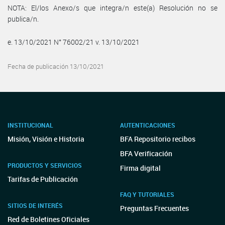
NOTA: El/los Anexo/s que integra/n este(a) Resolución no se
publica/n.
e. 13/10/2021 N° 76002/21 v. 13/10/2021
Fecha de publicación 13/10/2021
INSTITUCIONAL
AUTENTICACIONES
Misión, Visión e Historia
BFA Repositorio recibos
BFA Verificación
PRODUCTOS Y SERVICIOS
Firma digital
Tarifas de Publicación
FAQ Y TUTORIALES
SITIOS DE INTERÉS
Preguntas Frecuentes
Red de Boletines Oficiales