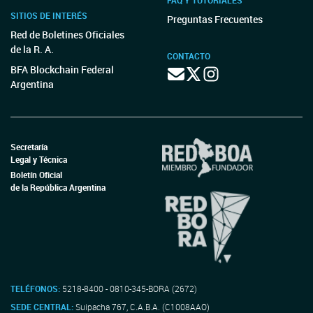
FAQ Y TUTORIALES
SITIOS DE INTERÉS
Preguntas Frecuentes
Red de Boletines Oficiales
de la R. A.
CONTACTO
BFA Blockchain Federal
Argentina
Secretaría
Legal y Técnica
Boletín Oficial
de la República Argentina
TELÉFONOS:
5218-8400 - 0810-345-BORA (2672)
SEDE CENTRAL:
Suipacha 767, C.A.B.A. (C1008AAO)