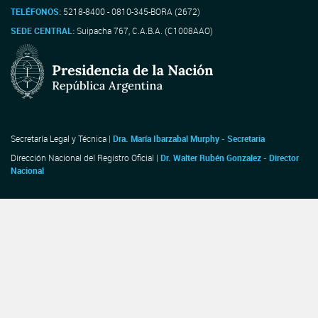
TELÉFONOS:
5218-8400 - 0810-345-BORA (2672)
SEDE CENTRAL:
Suipacha 767, C.A.B.A. (C1008AAO)
Secretaría Legal y Técnica |
Dra. María Ibarzabal Murphy - Secretaria
Dirección Nacional del Registro Oficial |
Dr. Walter Rubén Gonzalez - Director
Nacional