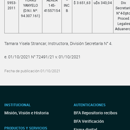
YORKS
AEREA
–
5953-
$ 3.651,63
u$s 343,04
Div.
YANYELO
145-
INC.
2011
Secretar
(D.N.I. Nº:
41557154
B
N°4-Dpto
94.307.161)
Proced.
Legale
Aduaner
Tamara Yisela Strancar, Instructora, División Secretaría N° 4.
e. 01/10/2021 N° 72491/21 v. 01/10/2021
Fecha de publicación 01/10/2021
INSTITUCIONAL
AUTENTICACIONES
Misión, Visión e Historia
BFA Repositorio recibos
BFA Verificación
PRODUCTOS Y SERVICIOS
Firma digital