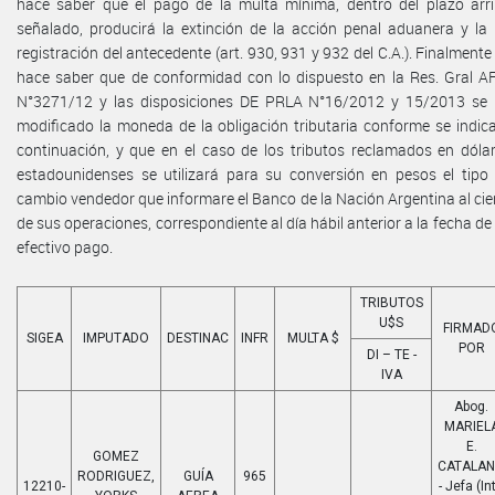
hace saber que el pago de la multa mínima, dentro del plazo arr
señalado, producirá la extinción de la acción penal aduanera y la
registración del antecedente (art. 930, 931 y 932 del C.A.). Finalmente
hace saber que de conformidad con lo dispuesto en la Res. Gral A
N°3271/12 y las disposiciones DE PRLA N°16/2012 y 15/2013 se
modificado la moneda de la obligación tributaria conforme se indic
continuación, y que en el caso de los tributos reclamados en dóla
estadounidenses se utilizará para su conversión en pesos el tipo
cambio vendedor que informare el Banco de la Nación Argentina al cie
de sus operaciones, correspondiente al día hábil anterior a la fecha de
efectivo pago.
TRIBUTOS
U$S
FIRMAD
SIGEA
IMPUTADO
DESTINAC
INFR
MULTA $
POR
DI – TE -
IVA
Abog.
MARIEL
E.
GOMEZ
CATALA
RODRIGUEZ,
GUÍA
965
12210-
- Jefa (Int