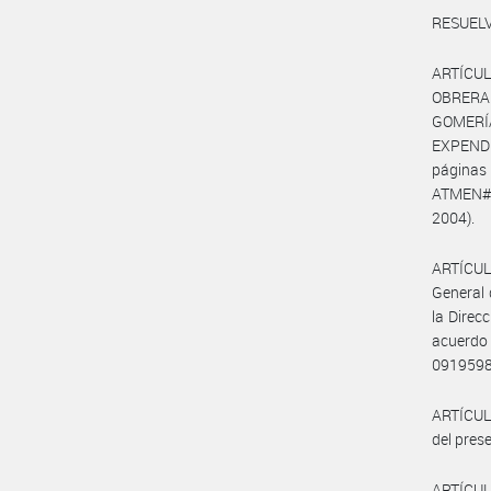
RESUELV
ARTÍCUL
OBRERA
GOMERÍ
EXPENDE
página
ATMEN#MT
2004).
ARTÍCULO
General 
la Direc
acuerdo
091959
ARTÍCULO
del pres
ARTÍCUL