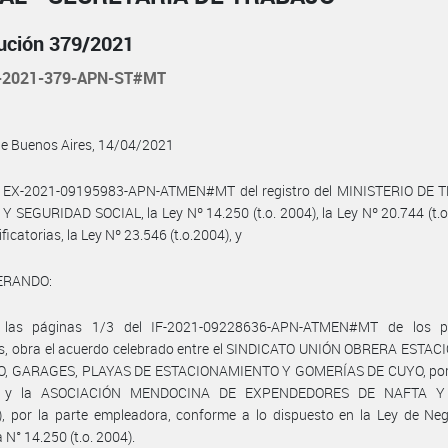
ución 379/2021
-2021-379-APN-ST#MT
de Buenos Aires, 14/04/2021
l EX-2021-09195983-APN-ATMEN#MT del registro del MINISTERIO DE 
 SEGURIDAD SOCIAL, la Ley Nº 14.250 (t.o. 2004), la Ley Nº 20.744 (t.o
icatorias, la Ley Nº 23.546 (t.o.2004), y
ERANDO:
las páginas 1/3 del IF-2021-09228636-APN-ATMEN#MT de los p
s, obra el acuerdo celebrado entre el SINDICATO UNIÓN OBRERA ESTAC
O, GARAGES, PLAYAS DE ESTACIONAMIENTO Y GOMERÍAS DE CUYO, por 
al, y la ASOCIACIÓN MENDOCINA DE EXPENDEDORES DE NAFTA Y
, por la parte empleadora, conforme a lo dispuesto en la Ley de Neg
 N° 14.250 (t.o. 2004).