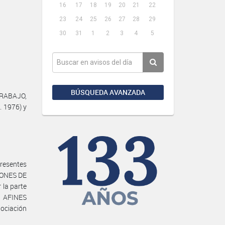
16
17
18
19
20
21
22
23
24
25
26
27
28
29
30
31
1
2
3
4
5
BÚSQUEDA AVANZADA
TRABAJO,
. 1976) y
resentes
IONES DE
la parte
 AFINES
ociación