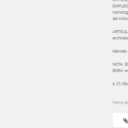
EMPLEO Y
homologa
del Artíc
ARTÍCULO
archíves
Marcelo 
NOTA: El
BORA -ww
e. 21/0
Fecha d