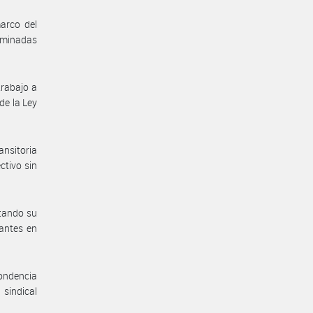
arco del
erminadas
trabajo a
de la Ley
nsitoria
ctivo sin
itando su
rantes en
pondencia
 sindical