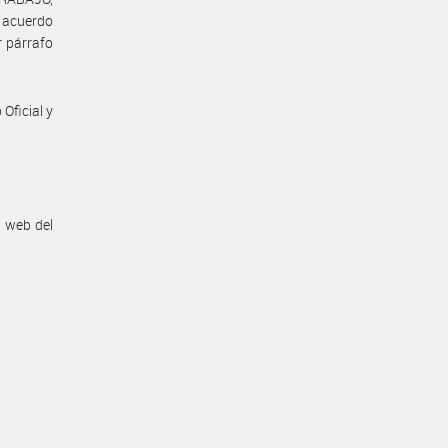
l acuerdo
r párrafo
Oficial y
n web del