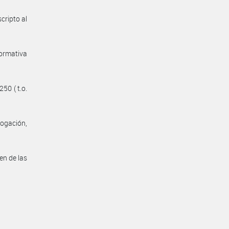
cripto al
normativa
50 ( t.o.
logación,
en de las