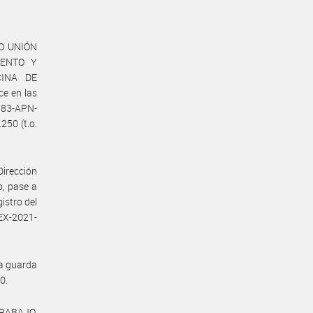
TO UNIÓN
IENTO Y
CINA DE
e en las
83-APN-
250 (t.o.
Dirección
o, pase a
istro del
EX-2021-
la guarda
0.
TRABAJO,