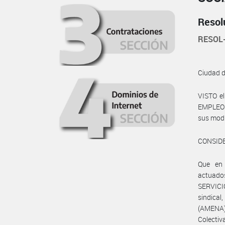
Resol
RESOL
Ciudad 
VISTO e
EMPLEO Y
sus modif
CONSID
Que en 
actuado
SERVICI
sindic
(AMENA)
Colectiva