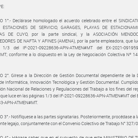
E:
O 1°.- Declárase homologado el acuerdo celebrado entre el SINDICA
 ESTACIONES DE SERVICIO, GARAGES, PLAYAS DE ESTACIONAM
AS DE CUYO, por la parte sindical, y la ASOCIACIÓN MENDO
DORES DE NAFTA Y AFINES (AMENA), por la parte empleadora, que luc
s 1/3 del IF-2021-09228636-APN-ATMEN#MT del EX-2021-091959
; conforme a lo dispuesto en la Ley de Negociación Colectiva Nº 14.
 2°. Gírese a la Dirección de Gestión Documental dependiente de la 
de Informática, Innovación Tecnológica y Gestión Documental. Cumplid
ción Nacional de Relaciones y Regulaciones del Trabajo a los fines del reg
 que luce en las páginas 1/3 del IF-2021-09228636-APN-ATMEN#MT del 
83-APN-ATMEN#MT.
 3°.- Notifíquese a las partes signatarias. Posteriormente, procédase a 
ente legajo, conjuntamente con el Convenio Colectivo de Trabajo N° 327/0
O 4°.- Hágase saber que en el supuesto de que este MINISTERIO DE 