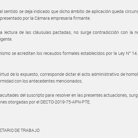
al sentido se deja indicado que dicho ámbito de aplicación queda circuns
epresentado por la Cámara empresaria firmante.
a lectura de las cláusulas pactadas, no surge contradicción con la 
igente.
ismo se acreditan los recaudos formales establecidos por la Ley N° 14.2
irtud de lo expuesto, corresponde dictar el acto administrativo de homo
ormidad con los antecedentes mencionados.
facultades del suscripto para resolver en las presentes actuaciones, surg
iones otorgadas por el DECTO-2019-75-APN-PTE.
ETARIO DE TRABAJO