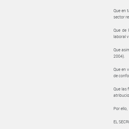
Que en t
sector r
Que de l
laboral v
Que asim
2004).
Que en v
de conf
Que las 
atribuc
Por ello,
EL SECR