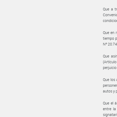
Que a tr
Convenio
condicio
Que en r
tiempo p
Nº 20.744
Que asim
(Artícul
perjuici
Que los 
personer
autos y 
Que el á
entre la
signatar