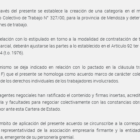
avés del presente se establece la creación de una categoría en el m
 Colectivo de Trabajo N° 327/00, para la provincia de Mendoza y det
nes de trabajo.
elación con lo estipulado en torno a la modalidad de contratación de 
arcial, deberán ajustarse las partes a lo establecido en el Artículo 92 ter 
 (t.o. 1976).
ismo se deja indicado en relación con lo pactado en la cláusula tra
o F) que el presente se homologa como acuerdo marco de carácter cole
o de los derechos individuales de los trabajadores involucrados.
agentes negociales han ratificado el contenido y firmas insertas, acred
ía y facultades para negociar colectivamente con las constancias ob
por ante esta Cartera de Estado.
mbito de aplicación del presente acuerdo se circunscribe a la corres
 representatividad de la asociación empresaria firmante y la entidad
ia, emergente de su personería gremial.