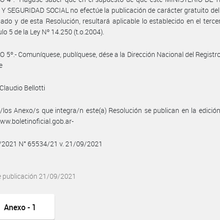
 SEGURIDAD SOCIAL no efectúe la publicación de carácter gratuito de
do y de esta Resolución, resultará aplicable lo establecido en el terce
ulo 5 de la Ley Nº 14.250 (t.o.2004).
 5º.- Comuníquese, publíquese, dése a la Dirección Nacional del Registro 
e
Claudio Bellotti
/los Anexo/s que integra/n este(a) Resolución se publican en la edició
w.boletinoficial.gob.ar-
9/2021 N° 65534/21 v. 21/09/2021
e publicación 21/09/2021
Anexo - 1