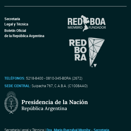
Secretaría
Legal y Técnica
Boletín Oficial
de la República Argentina
TELÉFONOS:
5218-8400 - 0810-345-BORA (2672)
SEDE CENTRAL:
Suipacha 767, C.A.B.A. (C1008AAO)
Secretaría Legal y Técnica |
Dra. María Ibarzabal Murphy - Secretaria