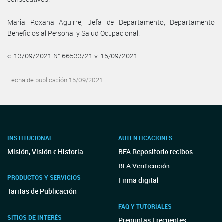
Maria Roxana Aguirre, Jefa de Departamento, Departamento
Beneficios al Personal y Salud Ocupacional.
e. 13/09/2021 N° 66533/21 v. 15/09/2021
Fecha de publicación 15/09/2021
INSTITUCIONAL
AUTENTICACIONES
Misión, Visión e Historia
BFA Repositorio recibos
BFA Verificación
PRODUCTOS Y SERVICIOS
Firma digital
Tarifas de Publicación
FAQ Y TUTORIALES
SITIOS DE INTERÉS
Preguntas Frecuentes