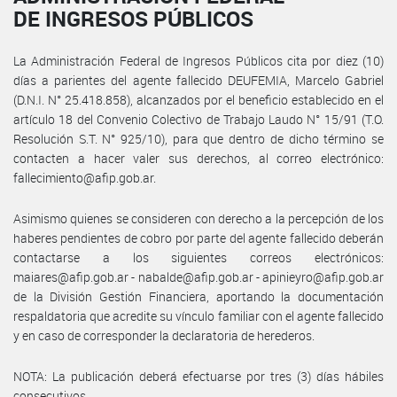
DE INGRESOS PÚBLICOS
La Administración Federal de Ingresos Públicos cita por diez (10)
días a parientes del agente fallecido DEUFEMIA, Marcelo Gabriel
(D.N.I. N° 25.418.858), alcanzados por el beneficio establecido en el
artículo 18 del Convenio Colectivo de Trabajo Laudo N° 15/91 (T.O.
Resolución S.T. N° 925/10), para que dentro de dicho término se
contacten a hacer valer sus derechos, al correo electrónico:
fallecimiento@afip.gob.ar.
Asimismo quienes se consideren con derecho a la percepción de los
haberes pendientes de cobro por parte del agente fallecido deberán
contactarse a los siguientes correos electrónicos:
maiares@afip.gob.ar - nabalde@afip.gob.ar - apinieyro@afip.gob.ar
de la División Gestión Financiera, aportando la documentación
respaldatoria que acredite su vínculo familiar con el agente fallecido
y en caso de corresponder la declaratoria de herederos.
NOTA: La publicación deberá efectuarse por tres (3) días hábiles
consecutivos.