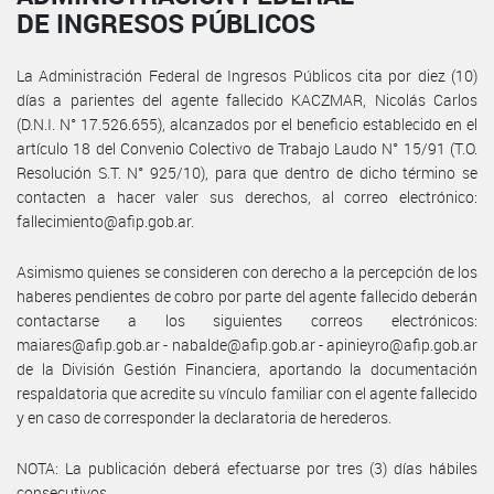
DE INGRESOS PÚBLICOS
La Administración Federal de Ingresos Públicos cita por diez (10)
días a parientes del agente fallecido KACZMAR, Nicolás Carlos
(D.N.I. N° 17.526.655), alcanzados por el beneficio establecido en el
artículo 18 del Convenio Colectivo de Trabajo Laudo N° 15/91 (T.O.
Resolución S.T. N° 925/10), para que dentro de dicho término se
contacten a hacer valer sus derechos, al correo electrónico:
fallecimiento@afip.gob.ar.
Asimismo quienes se consideren con derecho a la percepción de los
haberes pendientes de cobro por parte del agente fallecido deberán
contactarse a los siguientes correos electrónicos:
maiares@afip.gob.ar - nabalde@afip.gob.ar - apinieyro@afip.gob.ar
de la División Gestión Financiera, aportando la documentación
respaldatoria que acredite su vínculo familiar con el agente fallecido
y en caso de corresponder la declaratoria de herederos.
NOTA: La publicación deberá efectuarse por tres (3) días hábiles
consecutivos.