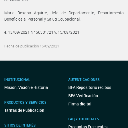
Maria Roxana Aguirre, Jefa de Departamento, Departamento
Beneficios al Personal y Salud Ocupacional.
e. 13/09/2021 N° 66501/21 v. 15/09/2021
Fecha de publicación 15/09/2021
INSTITUCIONAL
AUTENTICACIONES
Misión, Visión e Historia
BFA Repositorio recibos
BFA Verificación
PRODUCTOS Y SERVICIOS
Firma digital
Tarifas de Publicación
FAQ Y TUTORIALES
SITIOS DE INTERÉS
Preguntas Frecuentes