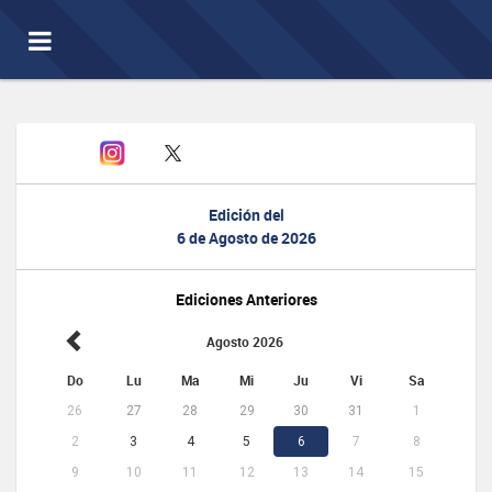
Toggle
navigation
Edición del
6 de Agosto de 2026
Ediciones Anteriores
Agosto 2026
Do
Lu
Ma
Mi
Ju
Vi
Sa
26
27
28
29
30
31
1
2
3
4
5
6
7
8
9
10
11
12
13
14
15