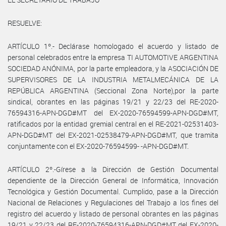
RESUELVE:
ARTÍCULO 1º.- Declárase homologado el acuerdo y listado de
personal celebrados entre la empresa TI AUTOMOTIVE ARGENTINA
SOCIEDAD ANÓNIMA, por la parte empleadora, y la ASOCIACIÓN DE
SUPERVISORES DE LA INDUSTRIA METALMECÁNICA DE LA
REPÚBLICA ARGENTINA (Seccional Zona Norte),por la parte
sindical, obrantes en las páginas 19/21 y 22/23 del RE-2020-
76594316-APN-DGD#MT del EX-2020-76594599-APN-DGD#MT,
ratificados por la entidad gremial central en el RE-2021-02531403-
APN-DGD#MT del EX-2021-02538479-APN-DGD#MT, que tramita
conjuntamente con el EX-2020-76594599- -APN-DGD#MT.
ARTÍCULO 2º.-Gírese a la Dirección de Gestión Documental
dependiente de la Dirección General de Informática, Innovación
Tecnológica y Gestión Documental. Cumplido, pase a la Dirección
Nacional de Relaciones y Regulaciones del Trabajo a los fines del
registro del acuerdo y listado de personal obrantes en las páginas
19/21 y 22/23 del RE-2020-76594316-APN-DGD#MT del EX-2020-