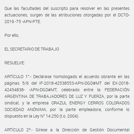
Que las facultades del suscripto para resolver en las presentes
actuaciones, surgen de las atribuciones otorgadas por el DCTO-
2019 -75 -APN-PTE.
Por ello,
EL SECRETARIO DE TRABAJO
RESUELVE:
ARTÍCULO 1°.- Declárase homologado el acuerdo obrante en las
páginas 5/6 del IF-2018-42538553-APN-DGD#MT del EX-2018-
42454838- -APN-DGD#MT, celebrado entre la FEDERACIÓN
ARGENTINA DE TRABAJADORES DE LUZ Y FUERZA, por la parte
sindical, y la empresa ORAZUL ENERGY CERROS COLORADOS
SOCIEDAD ANÓNIMA, por la parte empleadora, conforme lo
dispuesto en la Ley N° 14.250 (t.o. 2004).
ARTÍCULO 2º.- Gírese a la Dirección de Gestión Documental