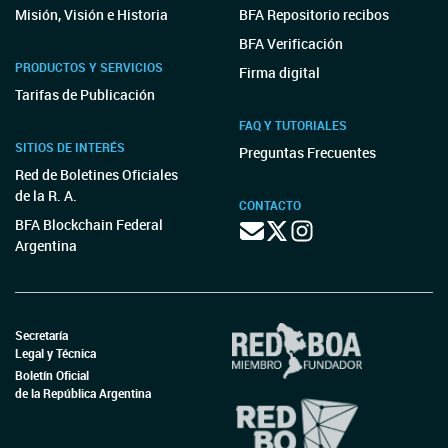
Misión, Visión e Historia
BFA Repositorio recibos
BFA Verificación
PRODUCTOS Y SERVICIOS
Firma digital
Tarifas de Publicación
FAQ Y TUTORIALES
SITIOS DE INTERÉS
Preguntas Frecuentes
Red de Boletines Oficiales
de la R. A.
CONTACTO
BFA Blockchain Federal
Argentina
Secretaría
Legal y Técnica
Boletín Oficial
de la República Argentina