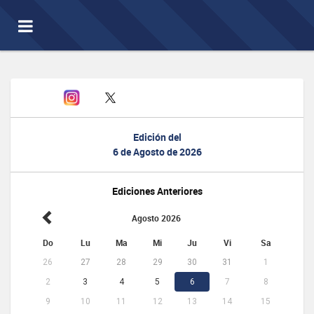
Toggle
navigation
Edición del
6 de Agosto de 2026
Ediciones Anteriores
Agosto 2026
Do
Lu
Ma
Mi
Ju
Vi
Sa
26
27
28
29
30
31
1
2
3
4
5
6
7
8
9
10
11
12
13
14
15