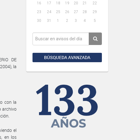
16
17
18
19
20
21
22
23
24
25
26
27
28
29
30
31
1
2
3
4
5
BÚSQUEDA AVANZADA
ERIO DE
2004), la
o con la
 archivo
ción.
viendo el
, en los