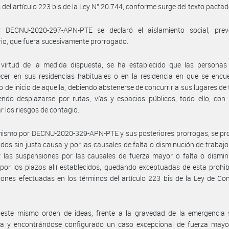
 del artículo 223 bis de la Ley N° 20.744, conforme surge del texto pactad
 DECNU-2020-297-APN-PTE se declaró el aislamiento social, prev
rio, que fuera sucesivamente prorrogado.
 virtud de la medida dispuesta, se ha establecido que las personas
er en sus residencias habituales o en la residencia en que se encue
de inicio de aquella, debiendo abstenerse de concurrir a sus lugares de 
ndo desplazarse por rutas, vías y espacios públicos, todo ello, con 
r los riesgos de contagio.
ismo por DECNU-2020-329-APN-PTE y sus posteriores prorrogas, se pro
idos sin justa causa y por las causales de falta o disminución de trabajo
 las suspensiones por las causales de fuerza mayor o falta o dismin
 por los plazos allí establecidos, quedando exceptuadas de esta prohib
ones efectuadas en los términos del artículo 223 bis de la Ley de Co
 este mismo orden de ideas, frente a la gravedad de la emergencia s
da y encontrándose configurado un caso excepcional de fuerza mayor