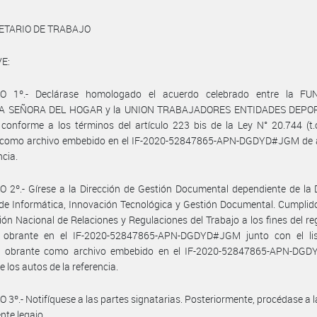
ETARIO DE TRABAJO
E:
O 1º.- Declárase homologado el acuerdo celebrado entre la F
A SEÑORA DEL HOGAR y la UNION TRABAJADORES ENTIDADES DEPOR
conforme a los términos del artículo 223 bis de la Ley N° 20.744 (t.
 como archivo embebido en el IF-2020-52847865-APN-DGDYD#JGM de 
ncia.
 2º.- Gírese a la Dirección de Gestión Documental dependiente de la 
de Informática, Innovación Tecnológica y Gestión Documental. Cumplid
ción Nacional de Relaciones y Regulaciones del Trabajo a los fines del reg
 obrante en el IF-2020-52847865-APN-DGDYD#JGM junto con el li
l obrante como archivo embebido en el IF-2020-52847865-APN-DG
 los autos de la referencia.
 3º.- Notifíquese a las partes signatarias. Posteriormente, procédase a 
nte legajo.