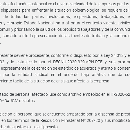
ente afectación sustancial en el nivel de actividad de la empresas por la
 dispuestas para enfrentar la situación epidemiológica, se requiere del
o de todas las partes involucradas, empleadores, trabajadores, e
es y el propio Estado Nacional, para afrontar el contexto vigente, privile
común y priorizando la salud de los propios trabajadores y de la comuni
, sumado a ello la preservación de las fuentes de trabajo y la continui
.
presente deviene procedente, conforme lo dispuesto por la Ley 24.013 y e
02 y lo establecido por el DECNU-2020-329-APN-PTE y sus prorro
n expresamente la celebración de este tipo de acuerdos, y atento el conse
o por la entidad sindical en el acuerdo bajo análisis que da cu
miento tácito de la situación de crisis que afecta a la empresa.
istado de personal afectado luce como archivo embebido en el IF-2020-
DYD#JGM de autos.
elación al personal que se encuentre amparado por la dispensa de pres
s en los términos de la Resolución Ministerial Nº 207/20 y sus modificato
berán ajustarse a lo allí previsto.