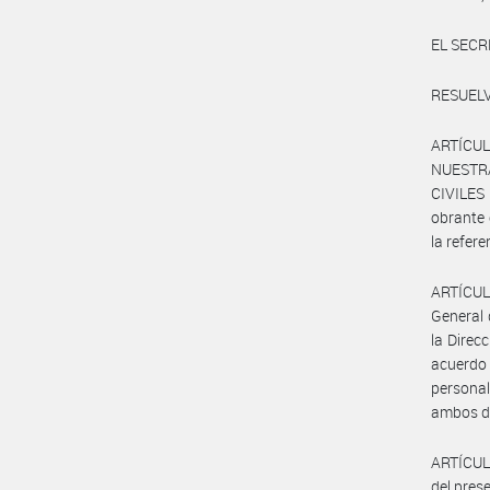
EL SECR
RESUELV
ARTÍCUL
NUESTR
CIVILES 
obrante
la refere
ARTÍCULO
General 
la Direc
acuerdo
persona
ambos de
ARTÍCULO
del prese