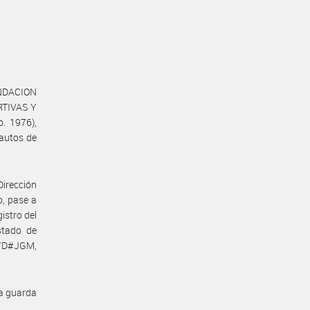
UNDACION
TIVAS Y
o. 1976),
autos de
Dirección
o, pase a
istro del
stado de
DYD#JGM,
la guarda