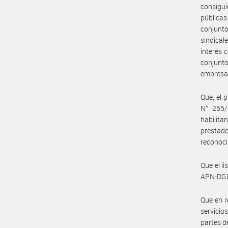
consigui
públicas
conjunt
sindical
interés 
conjunto
empresa
Que, el 
N° 265/
habilita
prestad
reconoci
Que el l
APN-DG
Que en r
servicio
partes de