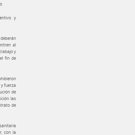
o.
entivo y
 deberán
ntren al
trabajo y
el fin de
hibieron
 y fuerza
ución de
ición las
ntrato de
anitaria
, con la