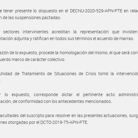
e tener presente lo dispuesto en el DECNU-2020-529-APN-PTE en relac
n de las suspensiones pactadas.
 sectores intervinientes acreditan la representación que inviste
ación adjunta y ratifican en todos sus términos el acuerdo de marras.
azón de lo expuesto, procede la homologación del mismo, el que será co
erdo marco de carácter colectivo.
Unidad de Tratamiento de Situaciones de Crisis tomó la intervenció
.
 lo expuesto, corresponde dictar el pertinente acto administr
ación, de conformidad con los antecedentes mencionados.
facultades del suscripto para resolver en las presentes actuaciones, surg
ones otorgadas por el DCTO-2019-75-APN-PTE.