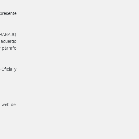
 presente
TRABAJO,
l acuerdo
r párrafo
Oficial y
n web del