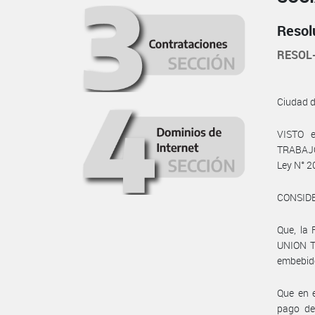
Resol
RESOL
Ciudad 
VISTO 
TRABAJO,
Ley N° 20
CONSID
Que, la
UNION T
embebid
Que en e
pago de