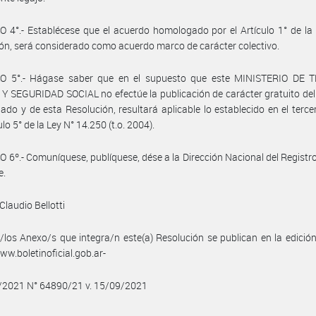
 4°.- Establécese que el acuerdo homologado por el Artículo 1° de la
ón, será considerado como acuerdo marco de carácter colectivo.
O 5°.- Hágase saber que en el supuesto que este MINISTERIO DE 
 SEGURIDAD SOCIAL no efectúe la publicación de carácter gratuito de
do y de esta Resolución, resultará aplicable lo establecido en el terce
ulo 5° de la Ley N° 14.250 (t.o. 2004).
 6º.- Comuníquese, publíquese, dése a la Dirección Nacional del Registro 
e.
Claudio Bellotti
/los Anexo/s que integra/n este(a) Resolución se publican en la edició
w.boletinoficial.gob.ar-
9/2021 N° 64890/21 v. 15/09/2021