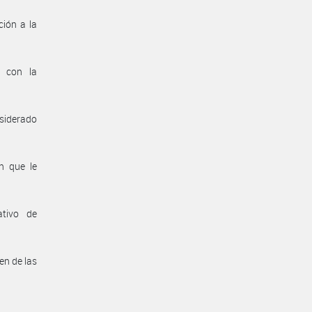
ión a la
n con la
nsiderado
n que le
ativo de
en de las