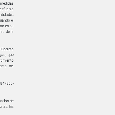
s medidas
 esfuerzo
ntidades
giando el
dad en su
dad de la
l Decreto
gas, que
ntimiento
enta del
52847865-
tación de
rias, las