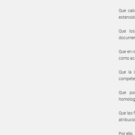
Que cab
extensió
Que los
document
Que en r
como acu
Que la 
compete
Que por
homolog
Que las 
atribuci
Por ello,