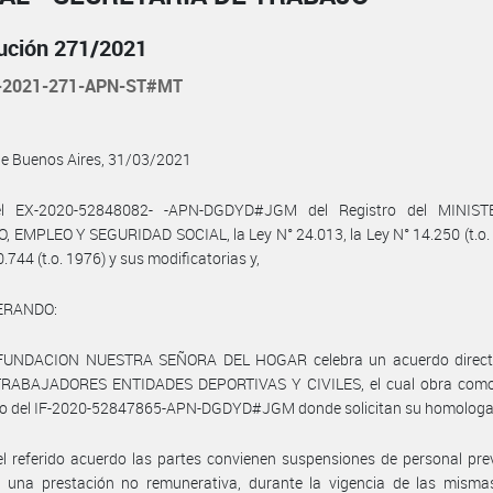
ución 271/2021
-2021-271-APN-ST#MT
de Buenos Aires, 31/03/2021
el EX-2020-52848082- -APN-DGDYD#JGM del Registro del MINIST
 EMPLEO Y SEGURIDAD SOCIAL, la Ley N° 24.013, la Ley N° 14.250 (t.o. 
.744 (t.o. 1976) y sus modificatorias y,
ERANDO:
 FUNDACION NUESTRA SEÑORA DEL HOGAR celebra un acuerdo direct
RABAJADORES ENTIDADES DEPORTIVAS Y CIVILES, el cual obra como
o del IF-2020-52847865-APN-DGDYD#JGM donde solicitan su homologa
l referido acuerdo las partes convienen suspensiones de personal pre
 una prestación no remunerativa, durante la vigencia de las mismas