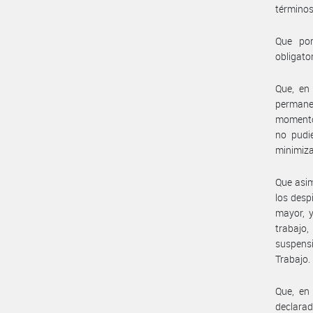
términos
Que por
obligato
Que, en
permanec
momento 
no pudie
minimiza
Que asim
los desp
mayor, y
trabajo,
suspensi
Trabajo.
Que, en
declara