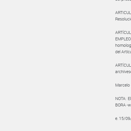
ARTICULO
Resoluci
ARTÍCUL
EMPLEO Y
homologa
del Artíc
ARTÍCULO
archíves
Marcelo 
NOTA: El
BORA -ww
e. 15/0