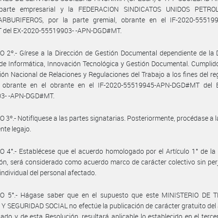
 parte empresarial y la FEDERACION SINDICATOS UNIDOS PETRO
RBURIFEROS, por la parte gremial, obrante en el IF-2020-55519
del EX-2020-55519903- -APN-DGD#MT.
 2º.- Gírese a la Dirección de Gestión Documental dependiente de la 
de Informática, Innovación Tecnológica y Gestión Documental. Cumplid
ción Nacional de Relaciones y Regulaciones del Trabajo a los fines del reg
 obrante en el obrante en el IF-2020-55519945-APN-DGD#MT del 
3- -APN-DGD#MT.
 3º.- Notifíquese a las partes signatarias. Posteriormente, procédase a 
nte legajo.
 4°.- Establécese que el acuerdo homologado por el Artículo 1° de la
ón, será considerado como acuerdo marco de carácter colectivo sin perj
individual del personal afectado.
O 5°.- Hágase saber que en el supuesto que este MINISTERIO DE 
 SEGURIDAD SOCIAL no efectúe la publicación de carácter gratuito del
do y de esta Resolución, resultará aplicable lo establecido en el terce