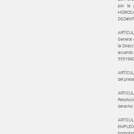
por la
HIDROCA
DGD#MT 
ARTÍCULO
General 
la Direc
acuerdo
5551990
ARTÍCULO
del prese
ARTICULO
Resoluci
derecho 
ARTÍCUL
EMPLEO Y
homologa