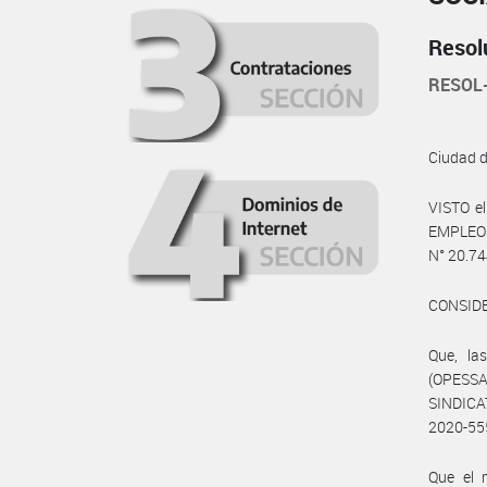
Resol
RESOL
Ciudad 
VISTO e
EMPLEO 
N° 20.744
CONSID
Que, l
(OPESSA
SINDICA
2020-55
Que el 