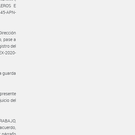
LEROS E
945-APN-
Dirección
o, pase a
istro del
EX-2020-
la guarda
 presente
uicio del
TRABAJO,
 acuerdo,
r párrafo