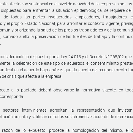
ente afectación sustancial en el nivel de actividad de la empresas por la
 dispuestas para enfrentar la situación epidemiológica, se requiere del
o de todas las partes involucradas, empleadores, trabajadores, e
es y el propio Estado Nacional, para afrontar el contexto vigente, privile
común y priorizando la salud de los propios trabajadores y de la comuni
, sumado a ello la preservación de las fuentes de trabajo y la continui
.
consideración lo dispuesto por la Ley 24.013 y el Decreto N° 265/02 que 
ente la celebración de este tipo de acuerdos, el consentimiento presta
sindical en el acuerdo bajo análisis que da cuenta del reconocimiento tác
n de crisis que afecta a la empresa.
pecto a lo pactado deberá observarse la normativa vigente, en tod
 corresponda.
 sectores intervinientes acreditan la representación que inviste
ación adjunta y ratifican en todos sus términos el acuerdo de referencia
 razón de lo expuesto, procede la homologación del mismo, el 