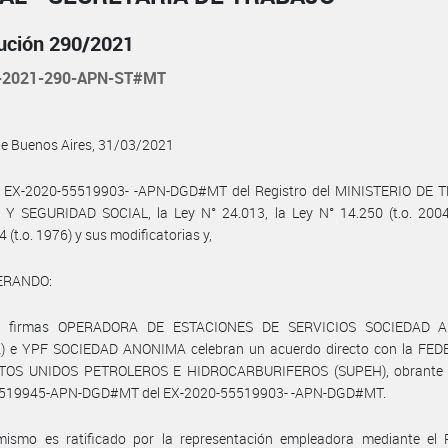
ución 290/2021
-2021-290-APN-ST#MT
de Buenos Aires, 31/03/2021
l EX-2020-55519903- -APN-DGD#MT del Registro del MINISTERIO DE 
Y SEGURIDAD SOCIAL, la Ley N° 24.013, la Ley N° 14.250 (t.o. 2004)
 (t.o. 1976) y sus modificatorias y,
ERANDO:
as firmas OPERADORA DE ESTACIONES DE SERVICIOS SOCIEDAD 
) e YPF SOCIEDAD ANONIMA celebran un acuerdo directo con la FE
TOS UNIDOS PETROLEROS E HIDROCARBURIFEROS (SUPEH), obrante e
519945-APN-DGD#MT del EX-2020-55519903- -APN-DGD#MT.
mismo es ratificado por la representación empleadora mediante el 