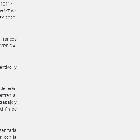
10114- -
D#MT del
EX-2020-
s francos
 YPF S.A.
entivo y
 deberán
ntren al
trabajo y
el fin de
anitaria
, con la