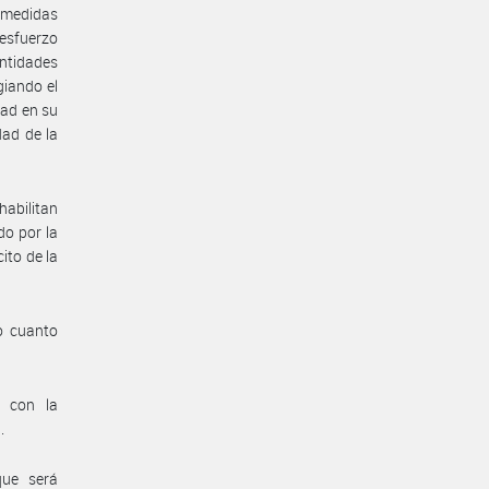
s medidas
 esfuerzo
ntidades
giando el
dad en su
dad de la
habilitan
do por la
ito de la
o cuanto
n con la
.
que será