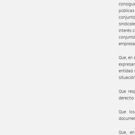
consigui
públicas
conjunt
sindical
interés 
conjunto
empresa
Que, en 
expresam
entidad 
situació
Que res
derecho
Que los
document
Que, en