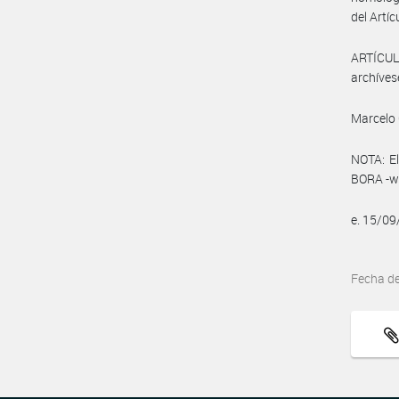
del Artíc
ARTÍCULO
archíves
Marcelo 
NOTA: El
BORA -ww
e. 15/0
Fecha d