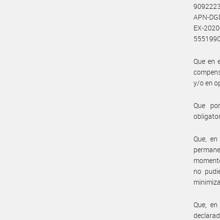
9092223
APN-DGD
EX-2020
5551990
Que en e
compensa
y/o en o
Que por
obligato
Que, en
permanec
momento 
no pudie
minimiza
Que, en
declara