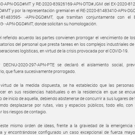
0-APN-DGD#MT y RE-2020-83926169-APN-DTD#JGM del EX-2020-812
#MT y por la representación gremial en el RE-2020-81483410-APN-DG
-81483595- -APN-DGD#MT, que tramitan conjuntamente con el 
3- -APN-DGD#MT, donde solicitan su homologación.
l referido acuerdo las partes convienen prorrogar el vencimiento de lo
torios del personal que presta tareas en los complejos industriales de
peraciones logísticas, en virtud de la crisis provocada por el COVID-19.
 DECNU-2020-297-APN-PTE se declaró el aislamiento social, prev
rio, que fuera sucesivamente prorrogado.
 virtud de la medida dispuesta, se ha establecido que las personas
er en sus residencias habituales o en la residencia en que se encue
de inicio de aquella, debiendo abstenerse de concurrir a sus lugares de 
ndo desplazarse por rutas, vías y espacios públicos, todo ello, con 
r los riesgos de contagio.
 este mismo orden de ideas, frente a la gravedad de la emergencia s
da y encontrándose configurado un caso excepcional de fuerza mayor