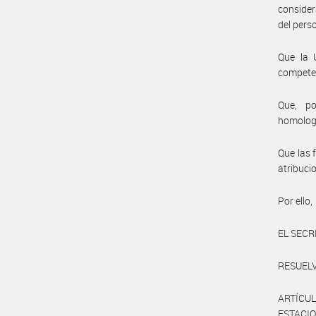
consider
del pers
Que la 
compete
Que, po
homolog
Que las 
atribuci
Por ello,
EL SECR
RESUELV
ARTÍCUL
ESTACIO