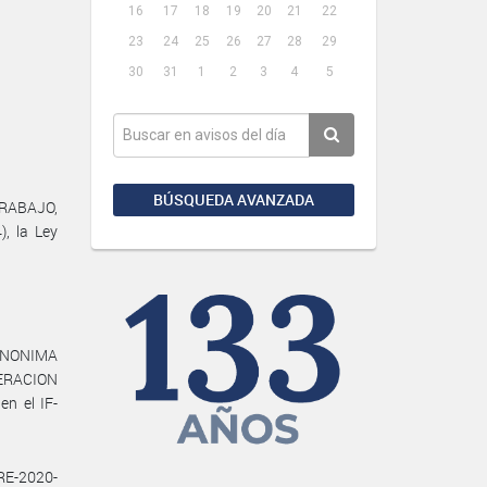
16
17
18
19
20
21
22
23
24
25
26
27
28
29
30
31
1
2
3
4
5
BÚSQUEDA AVANZADA
TRABAJO,
, la Ley
ANONIMA
DERACION
n el IF-
RE-2020-