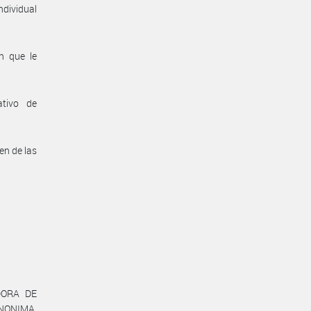
ndividual
n que le
ativo de
en de las
ADORA DE
ANONIMA,