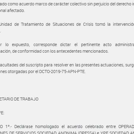
ado como acuerdo marco de carácter colectivo sin perjuicio del derecho i
onal afectado.
Unidad de Tratamiento de Situaciones de Crisis tomó la intervenció
.
r lo expuesto, corresponde dictar el pertinente acto administr
ación, de conformidad con los antecedentes mencionados.
facultades del suscripto para resolver en las presentes actuaciones, surg
ones otorgadas por el DCTO-2019-75-APN-PTE.
ETARIO DE TRABAJO
E:
O 1º.- Declárase homologado el acuerdo celebrado entre OPER
NES DE SERVICIOS SOCIEDAD ANONIMA (OPESSA) e YPF SOCIEDAD 