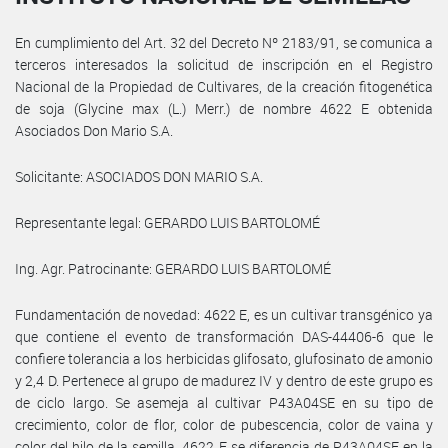
En cumplimiento del Art. 32 del Decreto Nº 2183/91, se comunica a
terceros interesados la solicitud de inscripción en el Registro
Nacional de la Propiedad de Cultivares, de la creación fitogenética
de soja (Glycine max (L.) Merr.) de nombre 4622 E obtenida
Asociados Don Mario S.A.
Solicitante: ASOCIADOS DON MARIO S.A.
Representante legal: GERARDO LUIS BARTOLOMÉ
Ing. Agr. Patrocinante: GERARDO LUIS BARTOLOMÉ
Fundamentación de novedad: 4622 E, es un cultivar transgénico ya
que contiene el evento de transformación DAS-44406-6 que le
confiere tolerancia a los herbicidas glifosato, glufosinato de amonio
y 2,4 D. Pertenece al grupo de madurez IV y dentro de este grupo es
de ciclo largo. Se asemeja al cultivar P43A04SE en su tipo de
crecimiento, color de flor, color de pubescencia, color de vaina y
color del hilo de la semilla. 4622 E se diferencia de P43A04SE en la