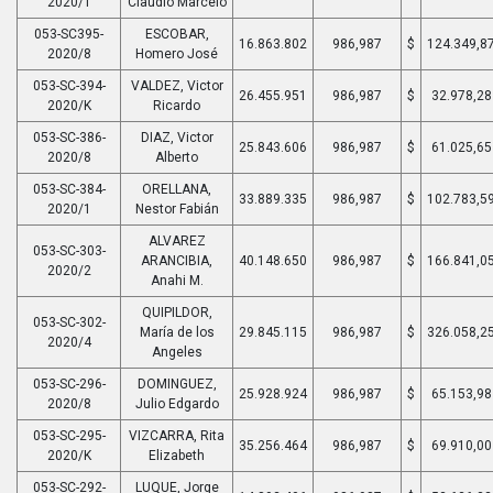
2020/1
Claudio Marcelo
053-SC395-
ESCOBAR,
16.863.802
986,987
$
124.349,8
2020/8
Homero José
053-SC-394-
VALDEZ, Victor
26.455.951
986,987
$
32.978,28
2020/K
Ricardo
053-SC-386-
DIAZ, Victor
25.843.606
986,987
$
61.025,65
2020/8
Alberto
053-SC-384-
ORELLANA,
33.889.335
986,987
$
102.783,5
2020/1
Nestor Fabián
ALVAREZ
053-SC-303-
ARANCIBIA,
40.148.650
986,987
$
166.841,0
2020/2
Anahi M.
QUIPILDOR,
053-SC-302-
María de los
29.845.115
986,987
$
326.058,2
2020/4
Angeles
053-SC-296-
DOMINGUEZ,
25.928.924
986,987
$
65.153,98
2020/8
Julio Edgardo
053-SC-295-
VIZCARRA, Rita
35.256.464
986,987
$
69.910,00
2020/K
Elizabeth
053-SC-292-
LUQUE, Jorge