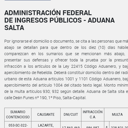
ADMINISTRACIÓN FEDERAL
DE INGRESOS PÚBLICOS - ADUANA
SALTA
Por ignorarse el domicilio o documento, se cita a las personas que m
abajo se detallan para que dentro de los diez (10) días hábil
comparezcan en los sumarios que se mencionan más abajo,
presentar sus defensas y ofrecer toda la prueba por la presun
infracción a los artículos de la Ley 22415 Código Aduanero, y ba
apercibimiento de Rebeldía. Deberá constituir domicilio dentro del rad
urbano de esta Aduana artículos 1001 y 1101 Código Aduanero, ba
apercibimiento del artículo 1004 del citado texto legal. Monto míni
de la multa artículos 930; 932 según detalle. Aduana de Salta sita 
calle Deán Funes nº 190, 1º Piso, Salta-Capital.
SUMARIO
INFRACCIÓN
CAUSANTE
DNI/CUIT
MULTA
CONTENCIOSO
C.A.
053-SC-322-
LAZARTE,
17.860.469
986,987
$
228.821,2