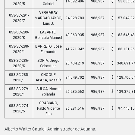
14.892.406
986,987
$
53.636,32
2020/5
Gabriel
VERGARAY
053-SC-291-
MARCACHAYCO,
94.328.783
986,987
$
57.042,92
2020/7
Luis J.
053-SC-289-
LAZARTE,
43.963.935
986,987
$
83.645,48
2020/K
Gonzalo Manuel
053-SC-288-
BARRETO, José
41.771.942
986,987
$
88.131,95
2020/1
Fernando
053-SC-286-
SORIA, Diego
28.404.219
986,987
$
340.691,7
2020/K
Sebastian
053-SC-285-
CHOQUE
94.549.702
986,987
$
128.700,0
2020/1
APAZA, Rosalía
053-SC-279-
SULCA, Norma
26.285.562
986,987
$
139.375,8
2020/1
Yolanda
GRACIANO,
053-SC-274-
Pablo Vicente
36.281.516
986,987
$
94.445,15
2020/5
Elio
Alberto Walter Cataldi, Administrador de Aduana.