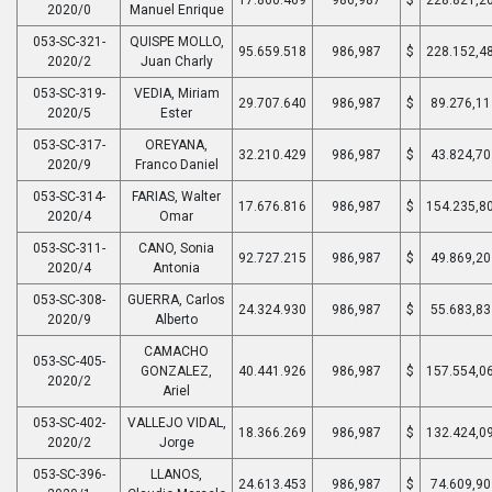
2020/0
Manuel Enrique
053-SC-321-
QUISPE MOLLO,
95.659.518
986,987
$
228.152,4
2020/2
Juan Charly
053-SC-319-
VEDIA, Miriam
29.707.640
986,987
$
89.276,11
2020/5
Ester
053-SC-317-
OREYANA,
32.210.429
986,987
$
43.824,70
2020/9
Franco Daniel
053-SC-314-
FARIAS, Walter
17.676.816
986,987
$
154.235,8
2020/4
Omar
053-SC-311-
CANO, Sonia
92.727.215
986,987
$
49.869,20
2020/4
Antonia
053-SC-308-
GUERRA, Carlos
24.324.930
986,987
$
55.683,83
2020/9
Alberto
CAMACHO
053-SC-405-
GONZALEZ,
40.441.926
986,987
$
157.554,0
2020/2
Ariel
053-SC-402-
VALLEJO VIDAL,
18.366.269
986,987
$
132.424,0
2020/2
Jorge
053-SC-396-
LLANOS,
24.613.453
986,987
$
74.609,90