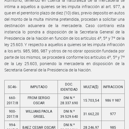
Asimismo, teniendo en cuenta la naturaleza de la mercadería se
intima a aquellos a quienes se les imputa infracción al art. 977, a
que en el perentorio plazo de diez (10) días, previo deposito en autos
del monto de la multa minima pretendida, procedan a solicitar una
destinación aduanera de la mercadería. Caso contrario esta
instancia lo pondra a disposición de la Secretaria General de la
Presidencia de la Nación en función de los artículos 4º, 5º y 7º de la
ley 25.603. Y respecto a aquellos a quienes se les imputa infracción
a los arts. 985, 986, 987 y otros de no obrar oposición fundada por
parte de los mismos, se procederá conforme los artículos 4º, 5º y 7º
de la Ley 25.603, poniendo la mercadería en disposición de la
Secretaria General de la Presidencia de la Nación.
DOC.
SC46-
IMPUTADO
MULTA($)
INFRACCION
IDENTIDAD
660-
FROM SERGIO
DNI N.º
15.703,54
986 Y 987
2017/8
OSCAR
28.337.690
900-
WILLIANS PAOLA
DNI N.º
31.662,20
977
2017/8
GRISEL
39.529.640
994-
DNI N.º
BAEZ CESAR OSCAR
28.246,97
985