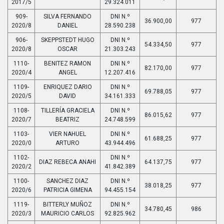
2017/5
29.324.011
909-
SILVA FERNANDO
DNI N.º
36.900,00
977
2020/8
DANIEL
28.590.238
906-
SKEPPSTEDT HUGO
DNI N.º
54.334,50
977
2020/8
OSCAR
21.303.243
1110-
BENITEZ RAMON
DNI N.º
82.170,00
977
2020/4
ANGEL
12.207.416
1109-
ENRIQUEZ DARIO
DNI N.º
69.788,05
977
2020/5
DAVID
34.161.333
1108-
TILLERÍA GRACIELA
DNI N.º
86.015,62
977
2020/7
BEATRIZ
24.748.599
1103-
VIER NAHUEL
DNI N.º
61.688,25
977
2020/0
ARTURO
43.944.496
1102-
DNI N.º
DIAZ REBECA ANAHI
64.137,75
977
2020/2
41.842.389
1100-
SANCHEZ DIAZ
DNI N.º
38.018,25
977
2020/6
PATRICIA GIMENA
94.455.154
1119-
BITTERLY MUÑOZ
DNI N.º
34.780,45
986
2020/3
MAURICIO CARLOS
92.825.962