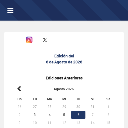
Toggle
navigation
Edición del
6 de Agosto de 2026
Ediciones Anteriores
Agosto 2026
Do
Lu
Ma
Mi
Ju
Vi
Sa
26
27
28
29
30
31
1
2
3
4
5
6
7
8
9
10
11
12
13
14
15