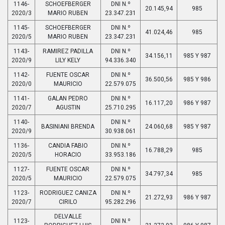
1146-
SCHOEFBERGER
DNI N.º
20.145,94
985
2020/3
MARIO RUBEN
23.347.231
1145-
SCHOEFBERGER
DNI N.º
41.024,46
985
2020/5
MARIO RUBEN
23.347.231
1143-
RAMIREZ PADILLA
DNI N.º
34.156,11
985 Y 987
2020/9
LILY KELY
94.336.340
1142-
FUENTE OSCAR
DNI N.º
36.500,56
985 Y 986
2020/0
MAURICIO
22.579.075
1141-
GALAN PEDRO
DNI N.º
16.117,20
986 Y 987
2020/7
AGUSTIN
25.710.295
1140-
DNI N.º
BASINIANI BRENDA
24.060,68
985 Y 987
2020/9
30.938.061
1136-
CANDIA FABIO
DNI N.º
16.788,29
985
2020/5
HORACIO
33.953.186
1127-
FUENTE OSCAR
DNI N.º
34.797,34
985
2020/5
MAURICIO
22.579.075
1123-
RODRIGUEZ CANIZA
DNI N.º
21.272,93
986 Y 987
2020/7
CIRILO
95.282.296
DELVALLE
1123-
DNI N.º