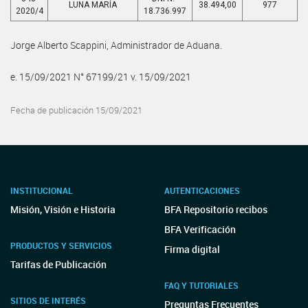
LUNA MARÍA
38.494,00
977
2020/4
18.736.997
Jorge Alberto Scappini, Administrador de Aduana.
e. 15/09/2021 N° 67199/21 v. 15/09/2021
Fecha de publicación 15/09/2021
INSTITUCIONAL
AUTENTICACIONES
Misión, Visión e Historia
BFA Repositorio recibos
BFA Verificación
PRODUCTOS Y SERVICIOS
Firma digital
Tarifas de Publicación
FAQ Y TUTORIALES
SITIOS DE INTERÉS
Preguntas Frecuentes