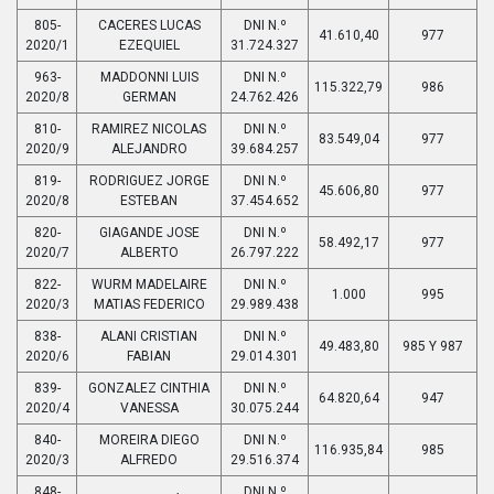
805-
CACERES LUCAS
DNI N.º
41.610,40
977
2020/1
EZEQUIEL
31.724.327
963-
MADDONNI LUIS
DNI N.º
115.322,79
986
2020/8
GERMAN
24.762.426
810-
RAMIREZ NICOLAS
DNI N.º
83.549,04
977
2020/9
ALEJANDRO
39.684.257
819-
RODRIGUEZ JORGE
DNI N.º
45.606,80
977
2020/8
ESTEBAN
37.454.652
820-
GIAGANDE JOSE
DNI N.º
58.492,17
977
2020/7
ALBERTO
26.797.222
822-
WURM MADELAIRE
DNI N.º
1.000
995
2020/3
MATIAS FEDERICO
29.989.438
838-
ALANI CRISTIAN
DNI N.º
49.483,80
985 Y 987
2020/6
FABIAN
29.014.301
839-
GONZALEZ CINTHIA
DNI N.º
64.820,64
947
2020/4
VANESSA
30.075.244
840-
MOREIRA DIEGO
DNI N.º
116.935,84
985
2020/3
ALFREDO
29.516.374
848-
DNI N.º