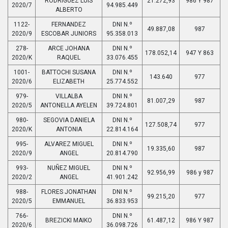
RODRIGUEZ LUIS
21.272,93
986 Y 987
2020/7
94.985.449
ALBERTO
1122-
FERNANDEZ
DNI N.º
49.887,08
987
2020/9
ESCOBAR JUNIORS
95.358.013
278-
ARCE JOHANA
DNI N.º
178.052,14
947 Y 863
2020/K
RAQUEL
33.076.455
1001-
BATTOCHI SUSANA
DNI N.º
143.640
977
2020/6
ELIZABETH
25.774.552
979-
VILLALBA
DNI N.º
81.007,29
987
2020/5
ANTONELLA AYELEN
39.724.801
980-
SEGOVIA DANIELA
DNI N.º
127.508,74
977
2020/K
ANTONIA
22.814.164
995-
ALVAREZ MIGUEL
DNI N.º
19.335,60
987
2020/9
ANGEL
20.814.790
993-
NUÑEZ MIGUEL
DNI N.º
92.956,99
986 y 987
2020/2
ANGEL
41.901.242
988-
FLORES JONATHAN
DNI N.º
99.215,20
977
2020/5
EMMANUEL
36.833.953
766-
DNI N.º
BREZICKI MAIKO
61.487,12
986 Y 987
2020/6
36.098.726