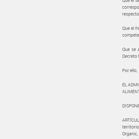
Que el s
correspo
respecto
Que el I
compete
Que se a
Decreto 
Por ello,
EL ADM
ALIMEN
DISPONE
ARTÍCULO
territor
Organic