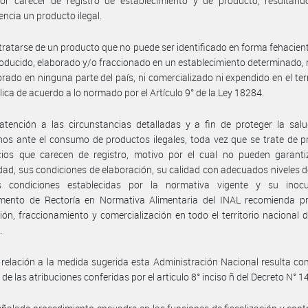
por carecer de registro de establecimiento y de producto, resultand
ncia un producto ilegal.
tratarse de un producto que no puede ser identificado en forma fehacient
ducido, elaborado y/o fraccionado en un establecimiento determinado,
orado en ninguna parte del país, ni comercializado ni expendido en el terr
lica de acuerdo a lo normado por el Artículo 9° de la Ley 18284.
tención a las circunstancias detalladas y a fin de proteger la salu
os ante el consumo de productos ilegales, toda vez que se trate de 
icios que carecen de registro, motivo por el cual no pueden garanti
idad, sus condiciones de elaboración, su calidad con adecuados niveles d
s condiciones establecidas por la normativa vigente y su inocu
mento de Rectoría en Normativa Alimentaria del INAL recomienda pro
ión, fraccionamiento y comercialización en todo el territorio nacional d
.
relación a la medida sugerida esta Administración Nacional resulta c
 de las atribuciones conferidas por el articulo 8° inciso ñ del Decreto N° 