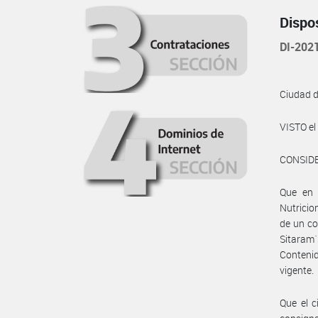
Dispo
DI-20
Ciudad 
VISTO e
CONSID
Que en 
Nutricio
de un co
Sitaram
Contenid
vigente.
Que el c