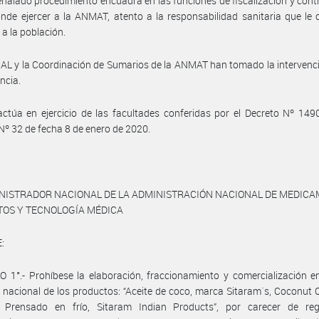
eñalado procedimiento encuadra en las funciones de fiscalización y contr
nde ejercer a la ANMAT, atento a la responsabilidad sanitaria que le
 a la población.
NAL y la Coordinación de Sumarios de la ANMAT han tomado la intervenc
ncia.
ctúa en ejercicio de las facultades conferidas por el Decreto Nº 149
Nº 32 de fecha 8 de enero de 2020.
INISTRADOR NACIONAL DE LA ADMINISTRACIÓN NACIONAL DE MEDICA
TOS Y TECNOLOGÍA MÉDICA
:
 1°.- Prohíbese la elaboración, fraccionamiento y comercialización e
io nacional de los productos: “Aceite de coco, marca Sitaram´s, Coconut O
, Prensado en frío, Sitaram Indian Products”, por carecer de reg