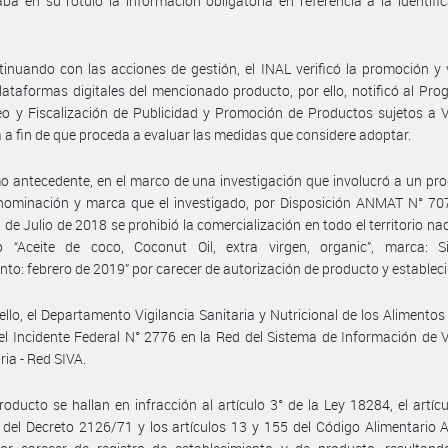
ba en su rótulo la información obligatoria en referencia a la identifi
inuando con las acciones de gestión, el INAL verificó la promoción y
plataformas digitales del mencionado producto, por ello, notificó al Pr
o y Fiscalización de Publicidad y Promoción de Productos sujetos a V
a a fin de que proceda a evaluar las medidas que considere adoptar.
 antecedente, en el marco de una investigación que involucró a un pr
enominación y marca que el investigado, por Disposición ANMAT N° 70
 de Julio de 2018 se prohibió la comercialización en todo el territorio nac
o “Aceite de coco, Coconut Oil, extra virgen, organic”, marca: Si
nto: febrero de 2019” por carecer de autorización de producto y establec
ello, el Departamento Vigilancia Sanitaria y Nutricional de los Alimentos
 el Incidente Federal N° 2776 en la Red del Sistema de Información de V
ria - Red SIVA.
roducto se hallan en infracción al artículo 3° de la Ley 18284, el artícu
 del Decreto 2126/71 y los artículos 13 y 155 del Código Alimentario 