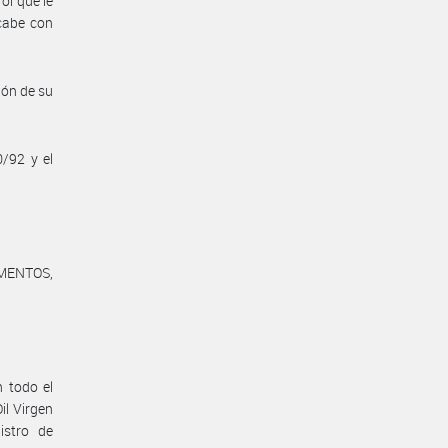
ol que le
 cabe con
ión de su
0/92 y el
MENTOS,
n todo el
il Virgen
istro de