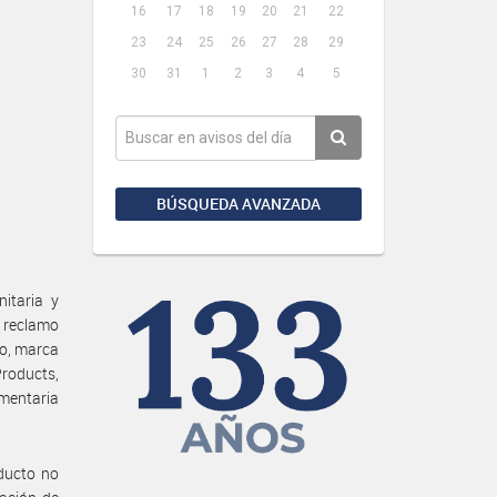
16
17
18
19
20
21
22
23
24
25
26
27
28
29
30
31
1
2
3
4
5
BÚSQUEDA AVANZADA
itaria y
n reclamo
co, marca
roducts,
imentaria
oducto no