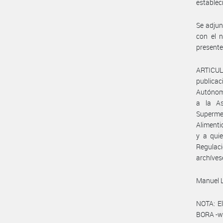
establec
Se adjun
con el 
presente
ARTICULO
publicac
Autónomo
a la As
Superme
Alimenti
y a quie
Regulaci
archíves
Manuel 
NOTA: El
BORA -ww