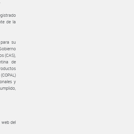
.
egistrado
te de la
 para su
 Gobierno
os (CAS),
ntina de
roductos
s (COPAL)
onales y
Cumplido,
n web del