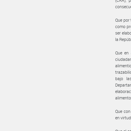
(CAA), 
consecue
Que por 
como pro
ser elab
la Repúb
Que en a
ciudadan
aliment
trazabil
bajo la
Departa
elaborac
alimento
Que con 
en virtud