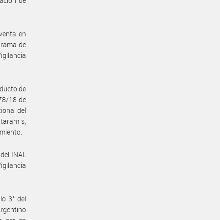
cación de
 venta en
ograma de
igilancia
oducto de
78/18 de
ional del
taram´s,
imiento.
 del INAL
igilancia
lo 3° del
Argentino