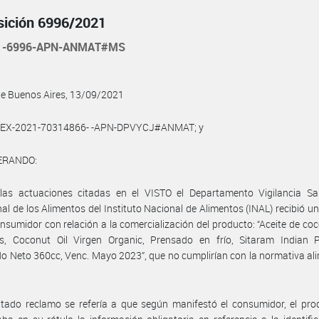
sición 6996/2021
21-6996-APN-ANMAT#MS
de Buenos Aires, 13/09/2021
l EX-2021-70314866- -APN-DPVYCJ#ANMAT; y
ERANDO:
las actuaciones citadas en el VISTO el Departamento Vigilancia San
nal de los Alimentos del Instituto Nacional de Alimentos (INAL) recibió u
nsumidor con relación a la comercialización del producto: “Aceite de co
´s, Coconut Oil Virgen Organic, Prensado en frío, Sitaram Indian P
o Neto 360cc, Venc. Mayo 2023”, que no cumplirían con la normativa al
itado reclamo se refería a que según manifestó el consumidor, el pr