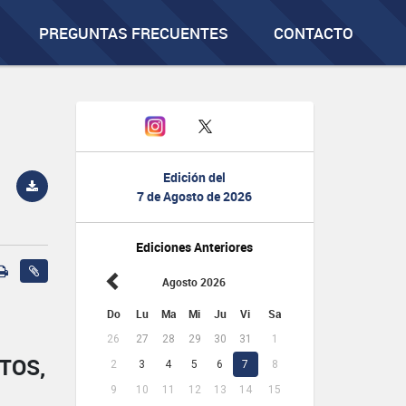
PREGUNTAS FRECUENTES
CONTACTO
Edición del
7 de Agosto de 2026
Ediciones Anteriores
Agosto 2026
Do
Lu
Ma
Mi
Ju
Vi
Sa
26
27
28
29
30
31
1
TOS,
2
3
4
5
6
7
8
9
10
11
12
13
14
15