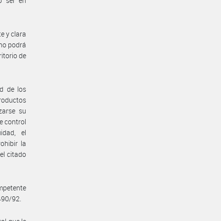
o ser en
e y clara
 no podrá
itorio de
d de los
productos
zarse su
e control
idad, el
hibir la
el citado
ompetente
1490/92.