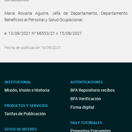
Maria Roxana Aguirre, Jefa de Departamento, Departamento
Beneficios al Personal y Salud Ocupacional.
e. 13/09/2021 N° 66553/21 v. 15/09/2021
Fecha de publicación 14/09/2021
INSTITUCIONAL
AUTENTICACIONES
Misión, Visión e Historia
BFA Repositorio recibos
BFA Verificación
PRODUCTOS Y SERVICIOS
Firma digital
Tarifas de Publicación
FAQ Y TUTORIALES
SITIOS DE INTERÉS
Preguntas Frecuentes