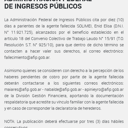
DE INGRESOS PÚBLICOS
La Administración Federal de Ingresos Públicos cita por diez (10)
días a parientes de la agente fallecida SOLIMEI, Enid Elisa (D.N.I.
N° 11.921.725), alcanzados por el beneficio establecido en el
artículo 18 del Convenio Colectivo de Trabajo Laudo N° 15/91 (T.O.
Resolución S.T. N° 925/10), para que dentro de dicho término se
contacten a hacer valer sus derechos, al correo electrónico:
fallecimiento@afip.gob.ar.
Asimismo quienes se consideren con derecho a la percepción de los
haberes pendientes de cobro por parte de la agente fallecida
deberán contactarse a los siguientes correos electrónicos:
maiares@afip.gob.ar - nabalde@afip.gob.ar - apinieyro@afip.gob.ar
de la División Gestión Financiera, aportando la documentación
respaldatoria que acredite su vínculo familiar con la agente fallecida
y en caso de corresponder la declaratoria de herederos.
NOTA: La publicación deberá efectuarse por tres (3) días hábiles
consecutivos.