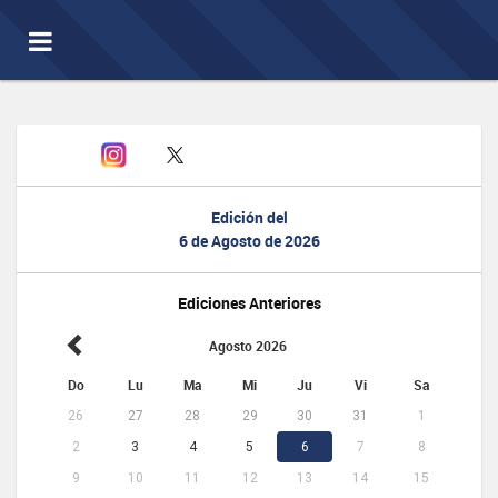
Toggle
navigation
Edición del
6 de Agosto de 2026
Ediciones Anteriores
Agosto 2026
Do
Lu
Ma
Mi
Ju
Vi
Sa
26
27
28
29
30
31
1
2
3
4
5
6
7
8
9
10
11
12
13
14
15