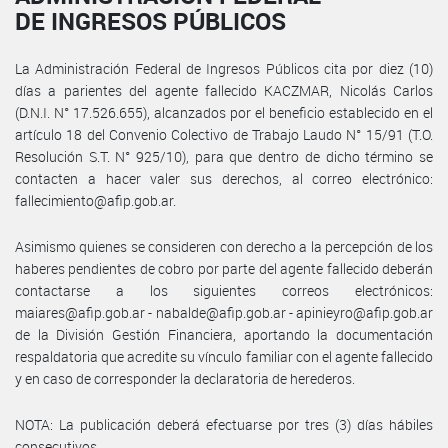
DE INGRESOS PÚBLICOS
La Administración Federal de Ingresos Públicos cita por diez (10)
días a parientes del agente fallecido KACZMAR, Nicolás Carlos
(D.N.I. N° 17.526.655), alcanzados por el beneficio establecido en el
artículo 18 del Convenio Colectivo de Trabajo Laudo N° 15/91 (T.O.
Resolución S.T. N° 925/10), para que dentro de dicho término se
contacten a hacer valer sus derechos, al correo electrónico:
fallecimiento@afip.gob.ar.
Asimismo quienes se consideren con derecho a la percepción de los
haberes pendientes de cobro por parte del agente fallecido deberán
contactarse a los siguientes correos electrónicos:
maiares@afip.gob.ar - nabalde@afip.gob.ar - apinieyro@afip.gob.ar
de la División Gestión Financiera, aportando la documentación
respaldatoria que acredite su vínculo familiar con el agente fallecido
y en caso de corresponder la declaratoria de herederos.
NOTA: La publicación deberá efectuarse por tres (3) días hábiles
consecutivos.