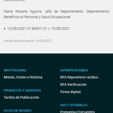
Maria Roxana Aguirre, Jefa de Departamento, Departamento
Beneficios al Personal y Salud Ocupacional.
e. 13/09/2021 N° 66501/21 v. 15/09/2021
Fecha de publicación 14/09/2021
INSTITUCIONAL
AUTENTICACIONES
Misión, Visión e Historia
BFA Repositorio recibos
BFA Verificación
PRODUCTOS Y SERVICIOS
Firma digital
Tarifas de Publicación
FAQ Y TUTORIALES
SITIOS DE INTERÉS
Preguntas Frecuentes