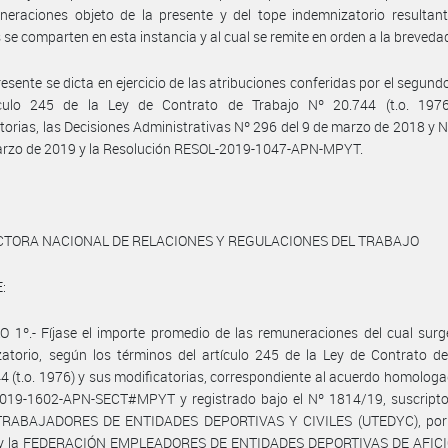
eraciones objeto de la presente y del tope indemnizatorio resultant
 se comparten en esta instancia y al cual se remite en orden a la breveda
resente se dicta en ejercicio de las atribuciones conferidas por el segund
ículo 245 de la Ley de Contrato de Trabajo Nº 20.744 (t.o. 197
torias, las Decisiones Administrativas Nº 296 del 9 de marzo de 2018 y N
arzo de 2019 y la Resolución RESOL-2019-1047-APN-MPYT.
CTORA NACIONAL DE RELACIONES Y REGULACIONES DEL TRABAJO
:
 1º.- Fíjase el importe promedio de las remuneraciones del cual surg
atorio, según los términos del artículo 245 de la Ley de Contrato d
4 (t.o. 1976) y sus modificatorias, correspondiente al acuerdo homologa
019-1602-APN-SECT#MPYT y registrado bajo el Nº 1814/19, suscripto 
RABAJADORES DE ENTIDADES DEPORTIVAS Y CIVILES (UTEDYC), por 
l y la FEDERACIÓN EMPLEADORES DE ENTIDADES DEPORTIVAS DE AFI