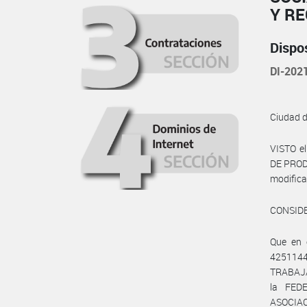
Y R
Dispo
DI-20
Ciudad 
VISTO e
DE PRODU
modific
CONSID
Que en 
4251144
TRABAJA
la FED
ASOCIA