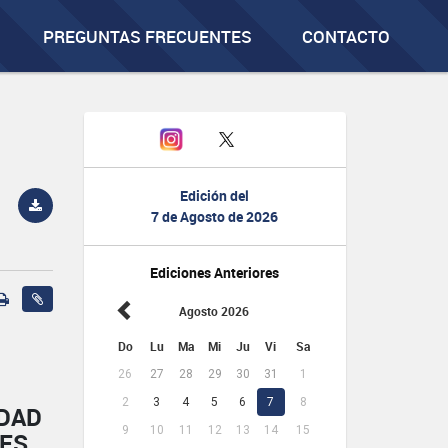
PREGUNTAS FRECUENTES
CONTACTO
Edición del
7 de Agosto de 2026
Ediciones Anteriores
Agosto 2026
Do
Lu
Ma
Mi
Ju
Vi
Sa
26
27
28
29
30
31
1
2
3
4
5
6
7
8
IDAD
9
10
11
12
13
14
15
NES