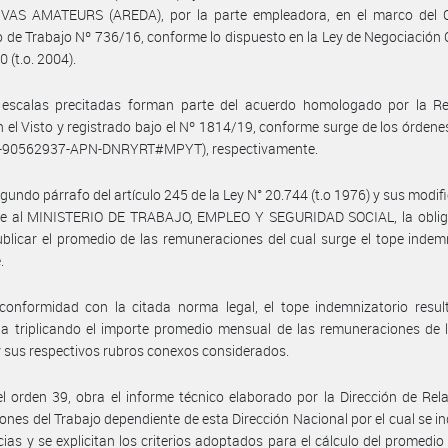
VAS AMATEURS (AREDA), por la parte empleadora, en el marco del 
o de Trabajo Nº 736/16, conforme lo dispuesto en la Ley de Negociación 
 (t.o. 2004).
 escalas precitadas forman parte del acuerdo homologado por la Re
n el Visto y registrado bajo el Nº 1814/19, conforme surge de los órdene
9-90562937-APN-DNRYRT#MPYT), respectivamente.
egundo párrafo del artículo 245 de la Ley N° 20.744 (t.o 1976) y sus modifi
ne al MINISTERIO DE TRABAJO, EMPLEO Y SEGURIDAD SOCIAL, la oblig
publicar el promedio de las remuneraciones del cual surge el tope indem
.
onformidad con la citada norma legal, el tope indemnizatorio result
a triplicando el importe promedio mensual de las remuneraciones de 
 y sus respectivos rubros conexos considerados.
l orden 39, obra el informe técnico elaborado por la Dirección de Rel
ones del Trabajo dependiente de esta Dirección Nacional por el cual se in
ias y se explicitan los criterios adoptados para el cálculo del promedi