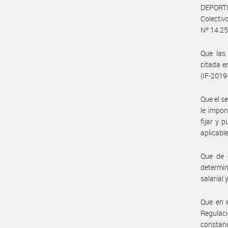
DEPORTI
Colectiv
Nº 14.250
Que las
citada e
(IF-201
Que el s
le impo
fijar y 
aplicable
Que de c
determin
salarial
Que en e
Regulaci
constanc