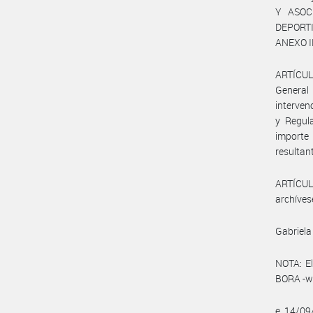
Y ASOC
DEPORTIV
ANEXO I
ARTÍCULO
General
interven
y Regula
importe 
resultan
ARTÍCULO
archíves
Gabriela
NOTA: El
BORA -ww
e. 14/0