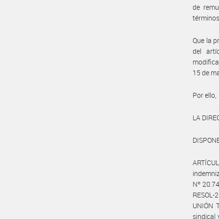
de remun
términos
Que la p
del art
modifica
15 de m
Por ello,
LA DIRE
DISPONE
ARTÍCULO
indemniz
Nº 20.74
RESOL-2
UNIÓN T
sindica