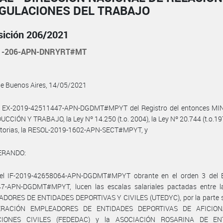
EGULACIONES DEL TRABAJO
sición 206/2021
21-206-APN-DNRYRT#MT
de Buenos Aires, 14/05/2021
l EX-2019-42511447-APN-DGDMT#MPYT del Registro del entonces MI
CCIÓN Y TRABAJO, la Ley Nº 14.250 (t.o. 2004), la Ley Nº 20.744 (t.o.19
atorias, la RESOL-2019-1602-APN-SECT#MPYT, y
ERANDO:
el IF-2019-42658064-APN-DGDMT#MPYT obrante en el orden 3 del 
7-APN-DGDMT#MPYT, lucen las escalas salariales pactadas entre 
DORES DE ENTIDADES DEPORTIVAS Y CIVILES (UTEDYC), por la parte si
ERACIÓN EMPLEADORES DE ENTIDADES DEPORTIVAS DE AFICIO
CIONES CIVILES (FEDEDAC) y la ASOCIACIÓN ROSARINA DE EN