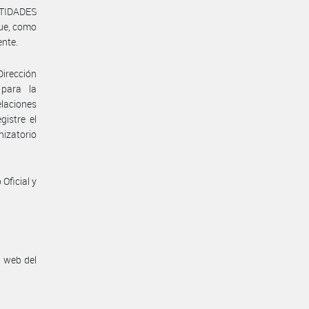
TIDADES
ue, como
nte.
Dirección
 para la
elaciones
istre el
nizatorio
Oficial y
n web del