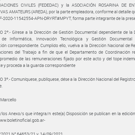
IACIONES CIVILES (FEDEDAC) y la ASOCIACIÓN ROSARINA DE EN
AS AMATEURS (AREDA), por la parte empleadora, conforme al detalle q
F-2020-11542554-APN-DRYRT#MPYT, forma parte integrante de la prese
 2º.- Gírese a la Dirección de Gestión Documental dependiente de la 
 de Informática, Innovación Tecnológica y Gestión Documental
ción correspondiente. Cumplido ello, vuelva a la Dirección Nacional de R
ciones del Trabajo a fin de que el Departamento de Coordinación reg
promedio de las remuneraciones fijado por este acto y del tope indem
te y proceda a la guarda correspondiente
 3º.- Comuníquese, publíquese, dése a la Dirección Nacional del Registro 
e.
 Marcello
/los Anexo/s que integra/n este(a) Disposición se publican en la edició
w.boletinoficial.gob.ar-
9/2021 N° 64653/21 v. 14/09/2021