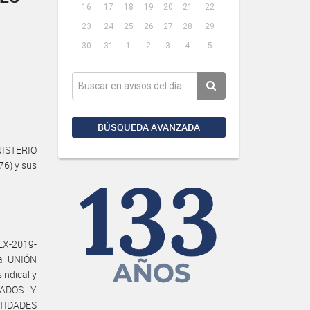
16
17
18
19
20
21
22
23
24
25
26
27
28
29
30
31
1
2
3
4
5
BÚSQUEDA AVANZADA
NISTERIO
76) y sus
EX-2019-
la UNIÓN
ndical y
NADOS Y
TIDADES