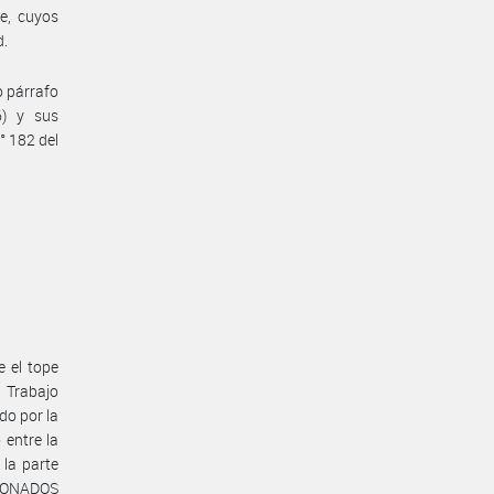
e, cuyos
d.
o párrafo
6) y sus
° 182 del
e el tope
e Trabajo
do por la
entre la
la parte
CIONADOS