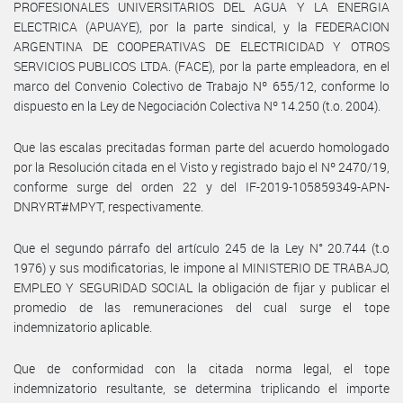
PROFESIONALES UNIVERSITARIOS DEL AGUA Y LA ENERGIA
ELECTRICA (APUAYE), por la parte sindical, y la FEDERACION
ARGENTINA DE COOPERATIVAS DE ELECTRICIDAD Y OTROS
SERVICIOS PUBLICOS LTDA. (FACE), por la parte empleadora, en el
marco del Convenio Colectivo de Trabajo Nº 655/12, conforme lo
dispuesto en la Ley de Negociación Colectiva Nº 14.250 (t.o. 2004).
Que las escalas precitadas forman parte del acuerdo homologado
por la Resolución citada en el Visto y registrado bajo el Nº 2470/19,
conforme surge del orden 22 y del IF-2019-105859349-APN-
DNRYRT#MPYT, respectivamente.
Que el segundo párrafo del artículo 245 de la Ley N° 20.744 (t.o
1976) y sus modificatorias, le impone al MINISTERIO DE TRABAJO,
EMPLEO Y SEGURIDAD SOCIAL la obligación de fijar y publicar el
promedio de las remuneraciones del cual surge el tope
indemnizatorio aplicable.
Que de conformidad con la citada norma legal, el tope
indemnizatorio resultante, se determina triplicando el importe