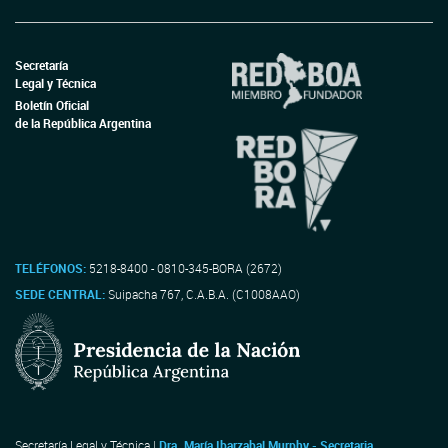
Secretaría
Legal y Técnica
Boletín Oficial
de la República Argentina
TELÉFONOS:
5218-8400 - 0810-345-BORA (2672)
SEDE CENTRAL:
Suipacha 767, C.A.B.A. (C1008AAO)
Secretaría Legal y Técnica |
Dra. María Ibarzabal Murphy - Secretaria