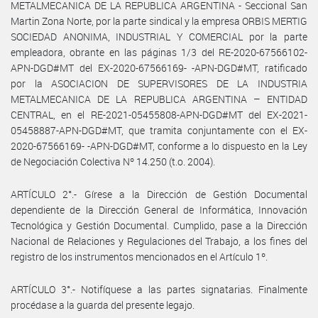
METALMECANICA DE LA REPUBLICA ARGENTINA - Seccional San
Martin Zona Norte, por la parte sindical y la empresa ORBIS MERTIG
SOCIEDAD ANONIMA, INDUSTRIAL Y COMERCIAL por la parte
empleadora, obrante en las páginas 1/3 del RE-2020-67566102-
APN-DGD#MT del EX-2020-67566169- -APN-DGD#MT, ratificado
por la ASOCIACION DE SUPERVISORES DE LA INDUSTRIA
METALMECANICA DE LA REPUBLICA ARGENTINA – ENTIDAD
CENTRAL, en el RE-2021-05455808-APN-DGD#MT del EX-2021-
05458887-APN-DGD#MT, que tramita conjuntamente con el EX-
2020-67566169- -APN-DGD#MT, conforme a lo dispuesto en la Ley
de Negociación Colectiva Nº 14.250 (t.o. 2004).
ARTÍCULO 2°.- Gírese a la Dirección de Gestión Documental
dependiente de la Dirección General de Informática, Innovación
Tecnológica y Gestión Documental. Cumplido, pase a la Dirección
Nacional de Relaciones y Regulaciones del Trabajo, a los fines del
registro de los instrumentos mencionados en el Artículo 1º.
ARTÍCULO 3°.- Notifíquese a las partes signatarias. Finalmente
procédase a la guarda del presente legajo.