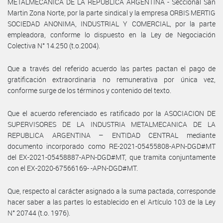
METALMECANICA DE LA REPUBLICA ARGENTINA - Seccional San
Martin Zona Norte, por la parte sindical y la empresa ORBIS MERTIG
SOCIEDAD ANONIMA, INDUSTRIAL Y COMERCIAL, por la parte
empleadora, conforme lo dispuesto en la Ley de Negociación
Colectiva N° 14.250 (t.o.2004).
Que a través del referido acuerdo las partes pactan el pago de
gratificación extraordinaria no remunerativa por única vez,
conforme surge de los términos y contenido del texto.
Que el acuerdo referenciado es ratificado por la ASOCIACION DE
SUPERVISORES DE LA INDUSTRIA METALMECANICA DE LA
REPUBLICA ARGENTINA – ENTIDAD CENTRAL mediante
documento incorporado como RE-2021-05455808-APN-DGD#MT
del EX-2021-05458887-APN-DGD#MT, que tramita conjuntamente
con el EX-2020-67566169- -APN-DGD#MT.
Que, respecto al carácter asignado a la suma pactada, corresponde
hacer saber a las partes lo establecido en el Artículo 103 de la Ley
N° 20744 (t.o. 1976).