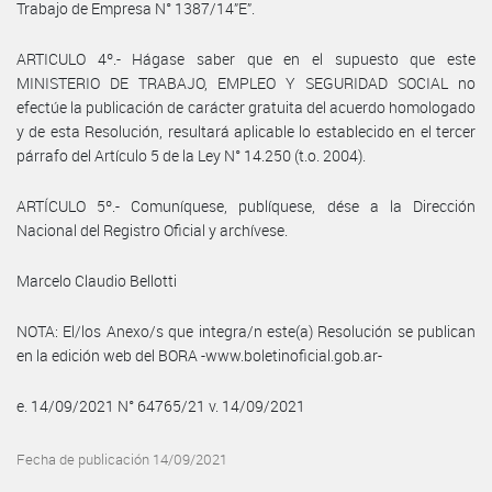
Trabajo de Empresa N° 1387/14”E”.
ARTICULO 4º.- Hágase saber que en el supuesto que este
MINISTERIO DE TRABAJO, EMPLEO Y SEGURIDAD SOCIAL no
efectúe la publicación de carácter gratuita del acuerdo homologado
y de esta Resolución, resultará aplicable lo establecido en el tercer
párrafo del Artículo 5 de la Ley N° 14.250 (t.o. 2004).
ARTÍCULO 5º.- Comuníquese, publíquese, dése a la Dirección
Nacional del Registro Oficial y archívese.
Marcelo Claudio Bellotti
NOTA: El/los Anexo/s que integra/n este(a) Resolución se publican
en la edición web del BORA -www.boletinoficial.gob.ar-
e. 14/09/2021 N° 64765/21 v. 14/09/2021
Fecha de publicación 14/09/2021