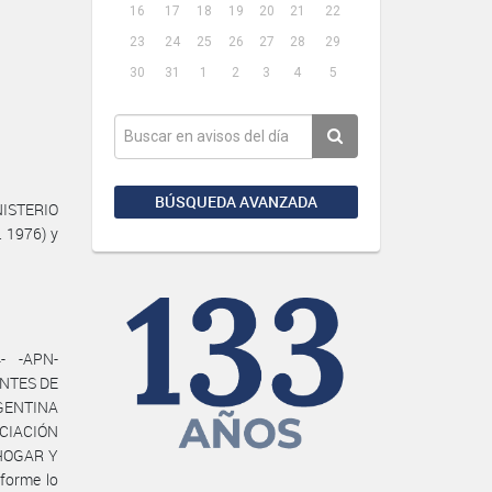
16
17
18
19
20
21
22
23
24
25
26
27
28
29
30
31
1
2
3
4
5
BÚSQUEDA AVANZADA
NISTERIO
. 1976) y
- -APN-
ANTES DE
GENTINA
SOCIACIÓN
HOGAR Y
forme lo