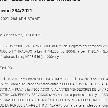
ución 284/2021
-2021-284-APN-ST#MT
de Buenos Aires, 31/03/2021
l EX-2019-55081124- -APN-DGDMT#MPYT del Registro del entonces MI
CCIÓN Y TRABAJO, la Ley Nº 14.250 (t.o. 2004), la Ley Nº 20.744 (t.o
icatorias, la Ley N° 23.546 (t.o. 2004), y
ERANDO:
 el IF-2019-67908528-APN-DNRYRT#MPYT del EX-2019-55081124
PYT, obra el acuerdo celebrado entre la FEDERACIÓN ÚNICA DE VIAJ
ENTINA – FUVA y la ASOCIACIÓN VIAJANTES VENDEDORES DE LA AR
TRIA, COMERCIO Y SERVICIOS (A.V.V.A.), por la parte sindical, y la A
USTRIAS PRODUCTORAS DE ARTÍCULOS DE LIMPIEZA PERSONAL, DEL 
DE LA REPÚBLICA ARGENTINA (ALPHA), por la parte empleadora, con