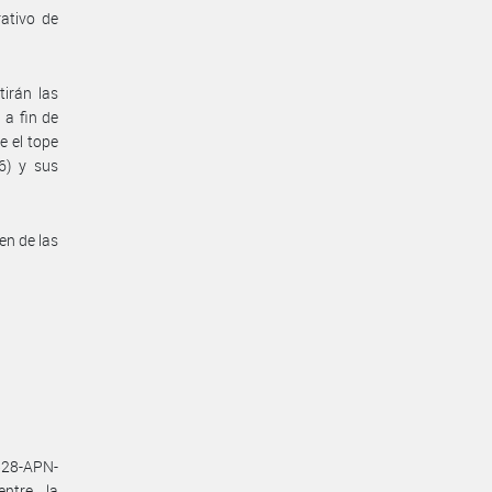
rativo de
irán las
 a fin de
e el tope
76) y sus
en de las
528-APN-
ntre la