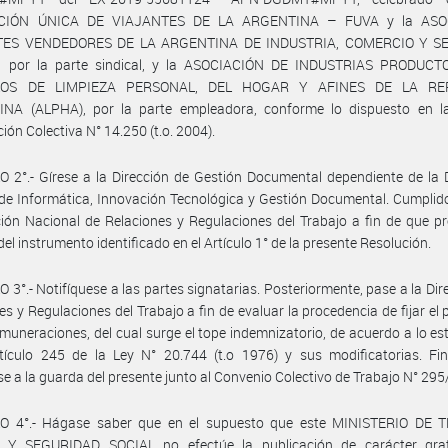
CIÓN ÚNICA DE VIAJANTES DE LA ARGENTINA – FUVA y la ASO
TES VENDEDORES DE LA ARGENTINA DE INDUSTRIA, COMERCIO Y SE
A.), por la parte sindical, y la ASOCIACIÓN DE INDUSTRIAS PRODUC
LOS DE LIMPIEZA PERSONAL, DEL HOGAR Y AFINES DE LA RE
NA (ALPHA), por la parte empleadora, conforme lo dispuesto en l
ión Colectiva N° 14.250 (t.o. 2004).
 2°.- Gírese a la Dirección de Gestión Documental dependiente de la 
de Informática, Innovación Tecnológica y Gestión Documental. Cumplid
ción Nacional de Relaciones y Regulaciones del Trabajo a fin de que p
del instrumento identificado en el Artículo 1° de la presente Resolución.
 3°.- Notifíquese a las partes signatarias. Posteriormente, pase a la Dir
es y Regulaciones del Trabajo a fin de evaluar la procedencia de fijar el
emuneraciones, del cual surge el tope indemnizatorio, de acuerdo a lo es
tículo 245 de la Ley N° 20.744 (t.o 1976) y sus modificatorias. Fin
e a la guarda del presente junto al Convenio Colectivo de Trabajo N° 295
O 4°.- Hágase saber que en el supuesto que este MINISTERIO DE 
Y SEGURIDAD SOCIAL no efectúe la publicación de carácter grat