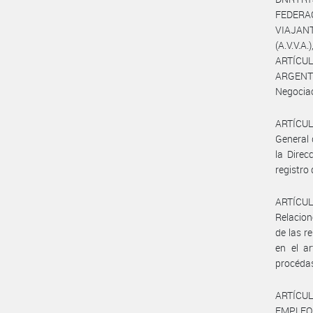
FEDERA
VIAJAN
(A.V.V.
ARTÍCU
ARGENTI
Negociac
ARTÍCULO
General 
la Direc
registro 
ARTÍCULO
Relacion
de las r
en el ar
procédas
ARTÍCUL
EMPLEO 