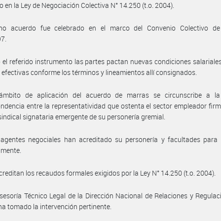
o en la Ley de Negociación Colectiva N° 14.250 (t.o. 2004).
ho acuerdo fue celebrado en el marco del Convenio Colectivo de
97.
 el referido instrumento las partes pactan nuevas condiciones salariales
 efectivas conforme los términos y lineamientos allí consignados.
ámbito de aplicación del acuerdo de marras se circunscribe a la 
ndencia entre la representatividad que ostenta el sector empleador firm
sindical signataria emergente de su personería gremial.
 agentes negociales han acreditado su personería y facultades para 
amente.
creditan los recaudos formales exigidos por la Ley N° 14.250 (t.o. 2004).
sesoría Técnico Legal de la Dirección Nacional de Relaciones y Regulac
ha tomado la intervención pertinente.