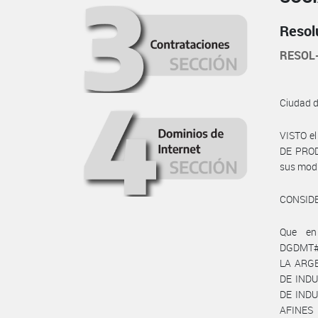
Resol
RESOL
Ciudad 
VISTO e
DE PRODU
sus modif
CONSID
Que en
DGDMT#M
LA ARG
DE INDUS
DE IND
AFINES 