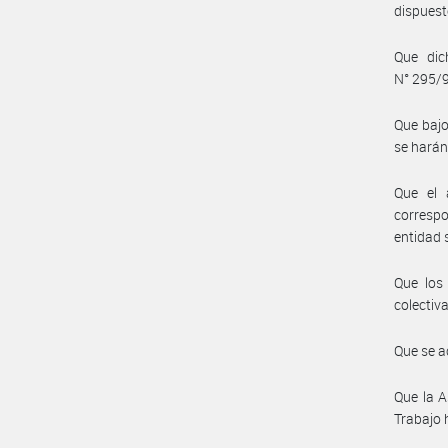
dispuest
Que dic
N° 295/
Que bajo
se harán
Que el 
correspo
entidad 
Que los
colectiv
Que se a
Que la A
Trabajo 