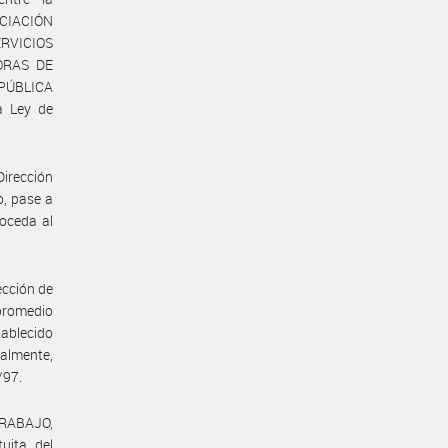
CIACIÓN
RVICIOS
TORAS DE
PÚBLICA
a Ley de
Dirección
o, pase a
roceda al
ección de
 promedio
tablecido
almente,
/97.
TRABAJO,
uita del