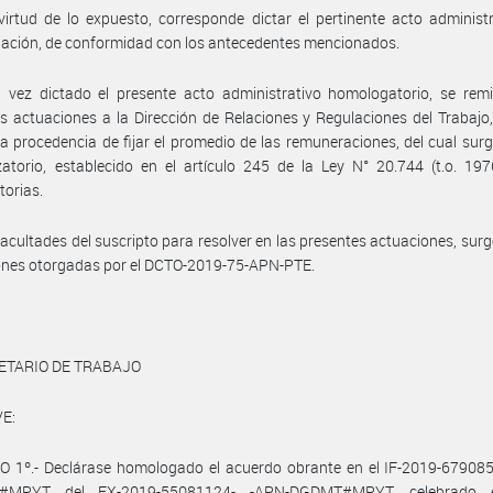
irtud de lo expuesto, corresponde dictar el pertinente acto administ
ación, de conformidad con los antecedentes mencionados.
vez dictado el presente acto administrativo homologatorio, se remit
s actuaciones a la Dirección de Relaciones y Regulaciones del Trabajo,
la procedencia de fijar el promedio de las remuneraciones, del cual surg
atorio, establecido en el artículo 245 de la Ley N° 20.744 (t.o. 19
torias.
facultades del suscripto para resolver en las presentes actuaciones, surg
ones otorgadas por el DCTO-2019-75-APN-PTE.
ETARIO DE TRABAJO
E:
O 1º.- Declárase homologado el acuerdo obrante en el IF-2019-67908
#MPYT del EX-2019-55081124- -APN-DGDMT#MPYT, celebrado e