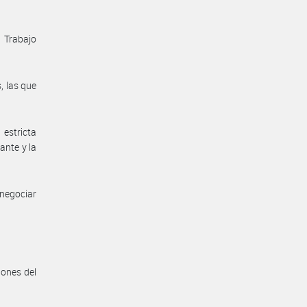
 Trabajo
, las que
estricta
ante y la
negociar
iones del