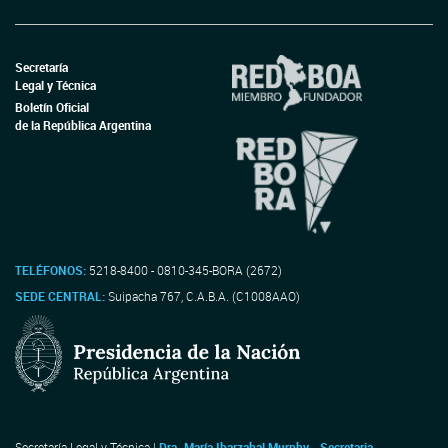
Secretaría
Legal y Técnica
Boletín Oficial
de la República Argentina
TELÉFONOS:
5218-8400 - 0810-345-BORA (2672)
SEDE CENTRAL:
Suipacha 767, C.A.B.A. (C1008AAO)
Secretaría Legal y Técnica |
Dra. María Ibarzabal Murphy - Secretaria