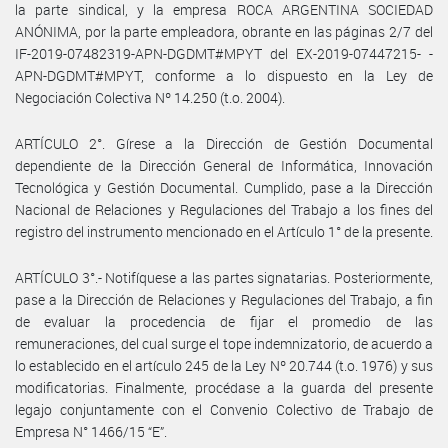
la parte sindical, y la empresa ROCA ARGENTINA SOCIEDAD
ANÓNIMA, por la parte empleadora, obrante en las páginas 2/7 del
IF-2019-07482319-APN-DGDMT#MPYT del EX-2019-07447215- -
APN-DGDMT#MPYT, conforme a lo dispuesto en la Ley de
Negociación Colectiva Nº 14.250 (t.o. 2004).
ARTÍCULO 2°. Gírese a la Dirección de Gestión Documental
dependiente de la Dirección General de Informática, Innovación
Tecnológica y Gestión Documental. Cumplido, pase a la Dirección
Nacional de Relaciones y Regulaciones del Trabajo a los fines del
registro del instrumento mencionado en el Artículo 1° de la presente.
ARTÍCULO 3°.- Notifíquese a las partes signatarias. Posteriormente,
pase a la Dirección de Relaciones y Regulaciones del Trabajo, a fin
de evaluar la procedencia de fijar el promedio de las
remuneraciones, del cual surge el tope indemnizatorio, de acuerdo a
lo establecido en el artículo 245 de la Ley Nº 20.744 (t.o. 1976) y sus
modificatorias. Finalmente, procédase a la guarda del presente
legajo conjuntamente con el Convenio Colectivo de Trabajo de
Empresa N° 1466/15 “E”.