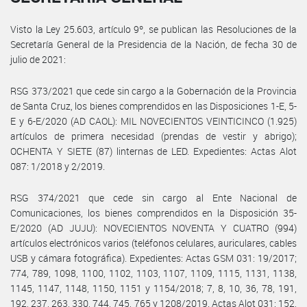
Visto la Ley 25.603, artículo 9º, se publican las Resoluciones de la
Secretaría General de la Presidencia de la Nación, de fecha 30 de
julio de 2021:
RSG 373/2021 que cede sin cargo a la Gobernación de la Provincia
de Santa Cruz, los bienes comprendidos en las Disposiciones 1-E, 5-
E y 6-E/2020 (AD CAOL): MIL NOVECIENTOS VEINTICINCO (1.925)
artículos de primera necesidad (prendas de vestir y abrigo);
OCHENTA Y SIETE (87) linternas de LED. Expedientes: Actas Alot
087: 1/2018 y 2/2019.
RSG 374/2021 que cede sin cargo al Ente Nacional de
Comunicaciones, los bienes comprendidos en la Disposición 35-
E/2020 (AD JUJU): NOVECIENTOS NOVENTA Y CUATRO (994)
artículos electrónicos varios (teléfonos celulares, auriculares, cables
USB y cámara fotográfica). Expedientes: Actas GSM 031: 19/2017;
774, 789, 1098, 1100, 1102, 1103, 1107, 1109, 1115, 1131, 1138,
1145, 1147, 1148, 1150, 1151 y 1154/2018; 7, 8, 10, 36, 78, 191,
192, 237, 263, 330, 744, 745, 765 y 1208/2019. Actas Alot 031: 152,