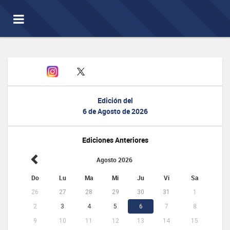
Toggle
navigation
Edición del
6 de Agosto de 2026
Ediciones Anteriores
Agosto 2026
Do
Lu
Ma
Mi
Ju
Vi
Sa
26
27
28
29
30
31
1
2
3
4
5
6
7
8
9
10
11
12
13
14
15