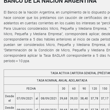
BANCO DE LA NACIÓN ARGENTINA
El Banco de la Nación Argentina, en cumplimiento de lo dispuesto por
hace conocer que los préstamos con caución de certificados de 
adelantos en cuentas corrientes en los cuales los intereses se “perc
Para Usuarios considerados Micro, Pequeña y Mediana Empresa, “
Micro, Pequeña y Mediana Empresa”, corresponderá aplicar, desd
correspondiente a 5 días hábiles anteriores al inicio de cada perí
puedan ser considerados Micro, Pequeña y Mediana Empresa, de
“Determinación de la Condición de Micro, Pequeña y Mediana Emp
corresponderá aplicar la Tasa BADLAR correspondiente a 5 días háb
período + 10 ppa.
TASA ACTIVA CARTERA GENERAL (PRÉSTA
TASA NOMINAL ANUAL ADELANTADA
FECHA
30
60
90
120
150
Desde
07/09/2021
al
08/09/2021
39,68
39,03
38,40
37,78
37,17
el
Desde
08/09/2021
al
09/09/2021
39,68
39,03
38,40
37,78
37,17