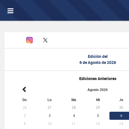
Toggle
navigation
Edición del
6 de Agosto de 2026
Ediciones Anteriores
Agosto 2026
Do
Lu
Ma
Mi
Ju
26
27
28
29
30
2
3
4
5
6
9
10
11
12
13