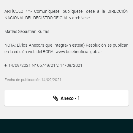
ARTÍCULO 4º.- Comuníquese, publíquese, dése a la DIRECCIÓN
NACIONAL DEL REGISTRO OFICIAL y archívese.
Matías Sebastián Kulfas
NOTA: El/los Anexo/s que integra/n este(a) Resolución se publican
en la edición web del BORA -www.boletinoficial.gob.ar-
e. 14/09/2021 N° 66749/21 v. 14/09/2021
Fecha de publicación 14/09/2021
Anexo - 1