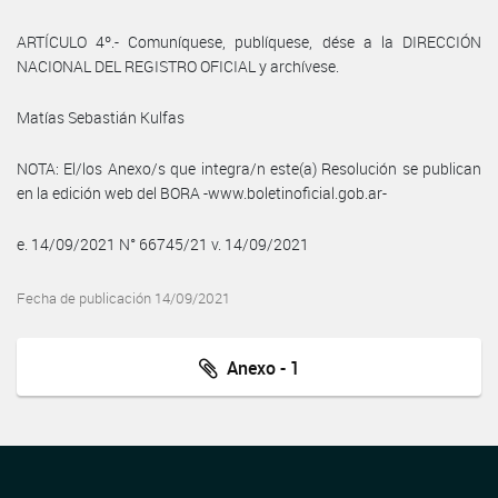
ARTÍCULO 4º.- Comuníquese, publíquese, dése a la DIRECCIÓN
NACIONAL DEL REGISTRO OFICIAL y archívese.
Matías Sebastián Kulfas
NOTA: El/los Anexo/s que integra/n este(a) Resolución se publican
en la edición web del BORA -www.boletinoficial.gob.ar-
e. 14/09/2021 N° 66745/21 v. 14/09/2021
Fecha de publicación 14/09/2021
Anexo - 1