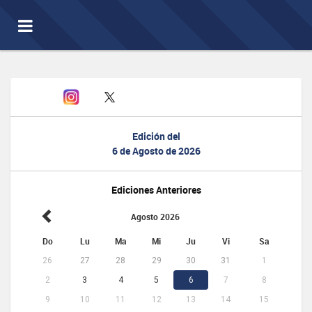
Toggle
navigation
Edición del
6 de Agosto de 2026
Ediciones Anteriores
Agosto 2026
Do
Lu
Ma
Mi
Ju
Vi
Sa
26
27
28
29
30
31
1
2
3
4
5
6
7
8
9
10
11
12
13
14
15