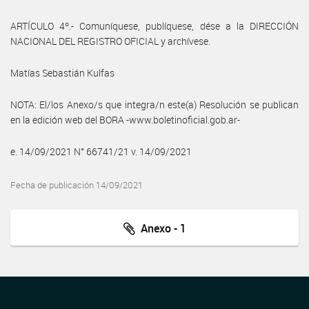
ARTÍCULO 4º.- Comuníquese, publíquese, dése a la DIRECCIÓN
NACIONAL DEL REGISTRO OFICIAL y archívese.
Matías Sebastián Kulfas
NOTA: El/los Anexo/s que integra/n este(a) Resolución se publican
en la edición web del BORA -www.boletinoficial.gob.ar-
e. 14/09/2021 N° 66741/21 v. 14/09/2021
Fecha de publicación 14/09/2021
Anexo - 1