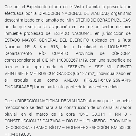
Que por el Expediente citado en el Visto tramita la presentación
efectuada por la DIRECCIÓN NACIONAL DE VIALIDAD, organismo
descentralizado en el ámbito del MINISTERIO DE OBRAS PÚBLICAS,
por la que solicita la asignación en uso de un sector del bien
inmueble propiedad del ESTADO NACIONAL, en jurisdicción del
ESTADO MAYOR GENERAL DEL EJÉRCITO, ubicado en la Ruta
Nacional Nº 8 Km. 613, de la Localidad de HOLMBERG,
Departamento RÍO CUARTO, Provincia de CÓRDOBA;
correspondiente al CIE Nº 1400002671/19, con una superficie de
terreno total aproximada de SESENTA Y SEIS MIL CIENTO
VEINTISIETE METROS CUADRADOS (66.127 m2), individualizado en
el croquis que como ANEXO (IF-2021-64091259-APN-
DNGAF#AABE) forma parte integrante de la presente medida.
Que la DIRECCIÓN NACIONAL DE VIALIDAD informa que el inmueble
mencionado se destinará a la construcción de un canal aliviador
pluvial, en el marco de la obra “ONU C8.014 – RN 8 -
CONSTRUCCIÓN 2ª CALZADA – RÍO IV – HOLMBERG - PROVINCIA
DE CÓRDOBA - TRAMO: RÍO IV – HOLMBERG - SECCIÓN: KM 606.00
– KM 619.00”.