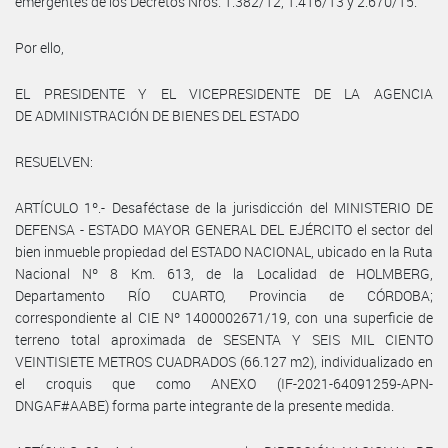
emergentes de los Decretos Nros. 1.382/12, 1.416/13 y 2.670/15.
Por ello,
EL PRESIDENTE Y EL VICEPRESIDENTE DE LA AGENCIA
DE ADMINISTRACIÓN DE BIENES DEL ESTADO
RESUELVEN:
ARTÍCULO 1º.- Desaféctase de la jurisdicción del MINISTERIO DE
DEFENSA - ESTADO MAYOR GENERAL DEL EJÉRCITO el sector del
bien inmueble propiedad del ESTADO NACIONAL, ubicado en la Ruta
Nacional Nº 8 Km. 613, de la Localidad de HOLMBERG,
Departamento RÍO CUARTO, Provincia de CÓRDOBA;
correspondiente al CIE Nº 1400002671/19, con una superficie de
terreno total aproximada de SESENTA Y SEIS MIL CIENTO
VEINTISIETE METROS CUADRADOS (66.127 m2), individualizado en
el croquis que como ANEXO (IF-2021-64091259-APN-
DNGAF#AABE) forma parte integrante de la presente medida.