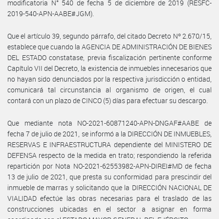
modificatoria N° 540 de fecha 5 de diciembre de 2019 (RESFC-
2019-540-APN-AABE#JGM).
Que el artículo 39, segundo párrafo, del citado Decreto Nº 2.670/15,
establece que cuando la AGENCIA DE ADMINISTRACIÓN DE BIENES
DEL ESTADO constatase, previa fiscalización pertinente conforme
Capítulo VII del Decreto, la existencia de inmuebles innecesarios que
no hayan sido denunciados por la respectiva jurisdicción o entidad,
comunicará tal circunstancia al organismo de origen, el cual
contará con un plazo de CINCO (5) días para efectuar su descargo.
Que mediante nota NO-2021-60871240-APN-DNGAF#AABE de
fecha 7 de julio de 2021, se informó a la DIRECCIÓN DE INMUEBLES,
RESERVAS E INFRAESTRUCTURA dependiente del MINISTERO DE
DEFENSA respecto de la medida en trato; respondiendo la referida
repartición por Nota NO-2021-62553982-APN-DIREI#MD de fecha
13 de julio de 2021, que presta su conformidad para prescindir del
inmueble de marras y solicitando que la DIRECCIÓN NACIONAL DE
VIALIDAD efectúe las obras necesarias para el traslado de las
construcciones ubicadas en el sector a asignar en forma