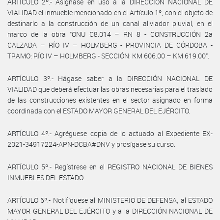
ARTÍCULO 2º.- Asígnase en uso a la DIRECCIÓN NACIONAL DE
VIALIDAD el inmueble mencionado en el Artículo 1º, con el objeto de
destinarlo a la construcción de un canal aliviador pluvial, en el
marco de la obra “ONU C8.014 – RN 8 - CONSTRUCCIÓN 2a
CALZADA – RÍO IV – HOLMBERG - PROVINCIA DE CÓRDOBA -
TRAMO: RÍO IV – HOLMBERG - SECCIÓN: KM 606.00 – KM 619.00”.
ARTÍCULO 3º.- Hágase saber a la DIRECCIÓN NACIONAL DE
VIALIDAD que deberá efectuar las obras necesarias para el traslado
de las construcciones existentes en el sector asignado en forma
coordinada con el ESTADO MAYOR GENERAL DEL EJÉRCITO.
ARTÍCULO 4º.- Agréguese copia de lo actuado al Expediente EX-
2021-34917224-APN-DCBA#DNV y prosígase su curso.
ARTÍCULO 5º.- Regístrese en el REGISTRO NACIONAL DE BIENES
INMUEBLES DEL ESTADO.
ARTÍCULO 6º.- Notifíquese al MINISTERIO DE DEFENSA, al ESTADO
MAYOR GENERAL DEL EJÉRCITO y a la DIRECCIÓN NACIONAL DE