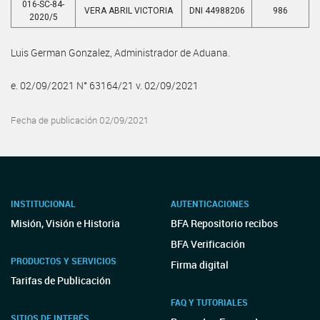
016-SC-84-
VERA ABRIL VICTORIA
DNI 44988206
986
2020/5
Luis German Gonzalez, Administrador de Aduana.
e. 02/09/2021 N° 63164/21 v. 02/09/2021
Fecha de publicación 02/09/2021
INSTITUCIONAL
AUTENTICACIONES
Misión, Visión e Historia
BFA Repositorio recibos
BFA Verificación
PRODUCTOS Y SERVICIOS
Firma digital
Tarifas de Publicación
FAQ Y TUTORIALES
SITIOS DE INTERÉS