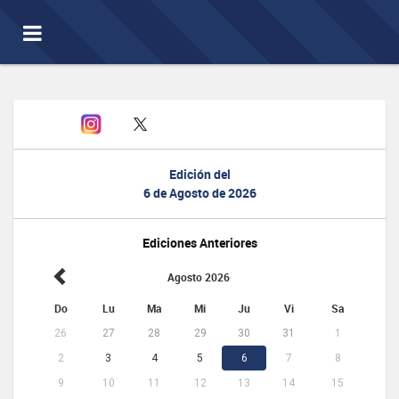
Toggle
navigation
Edición del
6 de Agosto de 2026
Ediciones Anteriores
Agosto 2026
Do
Lu
Ma
Mi
Ju
Vi
Sa
26
27
28
29
30
31
1
2
3
4
5
6
7
8
9
10
11
12
13
14
15