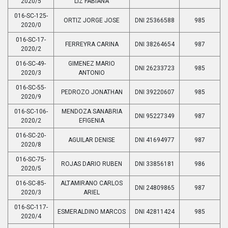
2020/5
LIZ FABIANA
016-SC-125-
ORTIZ JORGE JOSE
DNI 25366588
985
2020/0
016-SC-17-
FERREYRA CARINA
DNI 38264654
987
2020/2
016-SC-49-
GIMENEZ MARIO
DNI 26233723
985
2020/3
ANTONIO
016-SC-55-
PEDROZO JONATHAN
DNI 39220607
985
2020/9
016-SC-106-
MENDOZA SANABRIA
DNI 95227349
987
2020/2
EFIGENIA
016-SC-20-
AGUILAR DENISE
DNI 41694977
987
2020/8
016-SC-75-
ROJAS DARIO RUBEN
DNI 33856181
986
2020/5
016-SC-85-
ALTAMIRANO CARLOS
DNI 24809865
987
2020/3
ARIEL
016-SC-117-
ESMERALDINO MARCOS
DNI 42811424
985
2020/4