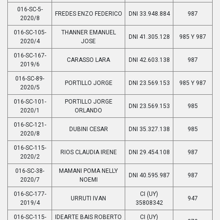
016-SC-5-
FREDES ENZO FEDERICO
DNI 33.948.884
987
2020/8
016-SC-105-
THANNER EMANUEL
DNI 41.305.128
985 Y 987
2020/4
JOSE
016-SC-167-
CARASSO LARA
DNI 42.603.138
987
2019/6
016-SC-89-
PORTILLO JORGE
DNI 23.569.153
985 Y 987
2020/5
016-SC-101-
PORTILLO JORGE
DNI 23.569.153
985
2020/1
ORLANDO
016-SC-121-
DUBINI CESAR
DNI 35.327.138
985
2020/8
016-SC-115-
RIOS CLAUDIA IRENE
DNI 29.454.108
987
2020/2
016-SC-38-
MAMANI POMA NELLY
DNI 40.595.987
987
2020/7
NOEMI
016-SC-177-
CI (UY)
URRUTI IVAN
947
2019/4
35808342
016-SC-115-
IDEARTE BAIS ROBERTO
CI (UY)