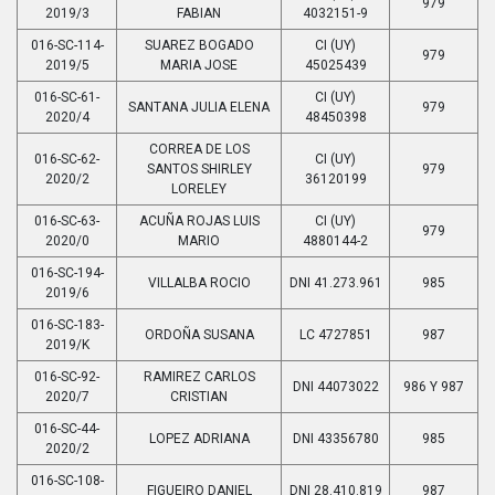
979
2019/3
FABIAN
4032151-9
016-SC-114-
SUAREZ BOGADO
CI (UY)
979
2019/5
MARIA JOSE
45025439
016-SC-61-
CI (UY)
SANTANA JULIA ELENA
979
2020/4
48450398
CORREA DE LOS
016-SC-62-
CI (UY)
SANTOS SHIRLEY
979
2020/2
36120199
LORELEY
016-SC-63-
ACUÑA ROJAS LUIS
CI (UY)
979
2020/0
MARIO
4880144-2
016-SC-194-
VILLALBA ROCIO
DNI 41.273.961
985
2019/6
016-SC-183-
ORDOÑA SUSANA
LC 4727851
987
2019/K
016-SC-92-
RAMIREZ CARLOS
DNI 44073022
986 Y 987
2020/7
CRISTIAN
016-SC-44-
LOPEZ ADRIANA
DNI 43356780
985
2020/2
016-SC-108-
FIGUEIRO DANIEL
DNI 28.410.819
987