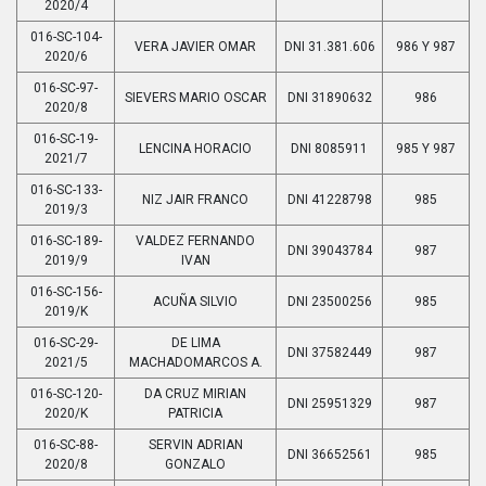
2020/4
016-SC-104-
VERA JAVIER OMAR
DNI 31.381.606
986 Y 987
2020/6
016-SC-97-
SIEVERS MARIO OSCAR
DNI 31890632
986
2020/8
016-SC-19-
LENCINA HORACIO
DNI 8085911
985 Y 987
2021/7
016-SC-133-
NIZ JAIR FRANCO
DNI 41228798
985
2019/3
016-SC-189-
VALDEZ FERNANDO
DNI 39043784
987
2019/9
IVAN
016-SC-156-
ACUÑA SILVIO
DNI 23500256
985
2019/K
016-SC-29-
DE LIMA
DNI 37582449
987
2021/5
MACHADOMARCOS A.
016-SC-120-
DA CRUZ MIRIAN
DNI 25951329
987
2020/K
PATRICIA
016-SC-88-
SERVIN ADRIAN
DNI 36652561
985
2020/8
GONZALO