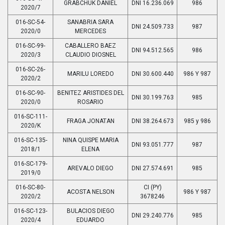
GRABCHUK DANIEL
DNI 16.236.069
986
2020/7
016-SC-54-
SANABRIA SARA
DNI 24.509.733
987
2020/0
MERCEDES
016-SC-99-
CABALLERO BAEZ
DNI 94.512.565
986
2020/3
CLAUDIO DIOSNEL
016-SC-26-
MARILU LOREDO
DNI 30.600.440
986 Y 987
2020/2
016-SC-90-
BENITEZ ARISTIDES DEL
DNI 30.199.763
985
2020/0
ROSARIO
016-SC-111-
FRAGA JONATAN
DNI 38.264.673
985 y 986
2020/K
016-SC-135-
NINA QUISPE MARIA
DNI 93.051.777
987
2018/1
ELENA
016-SC-179-
AREVALO DIEGO
DNI 27.574.691
985
2019/0
016-SC-80-
CI (PY)
ACOSTA NELSON
986 Y 987
2020/2
3678246
016-SC-123-
BULACIOS DIEGO
DNI 29.240.776
985
2020/4
EDUARDO