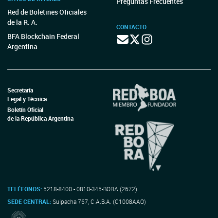
Preguntas Frecuentes
Red de Boletines Oficiales
de la R. A.
CONTACTO
BFA Blockchain Federal
Argentina
Secretaría
Legal y Técnica
Boletín Oficial
de la República Argentina
TELÉFONOS:
5218-8400 - 0810-345-BORA (2672)
SEDE CENTRAL:
Suipacha 767, C.A.B.A. (C1008AAO)