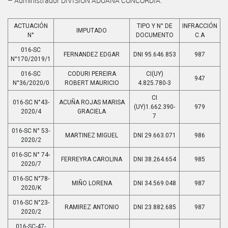
– Administrador DIVISIÓN ADUANA CONCORDIA.
ACTUACIÓN
TIPO Y N° DE
INFRACCIÓN
IMPUTADO
N°
DOCUMENTO
C.A
016-SC
FERNANDEZ EDGAR
DNI 95.646.853
987
N°170/2019/1
016-SC
CODURI PEREIRA
CI(UY)
947
N°36/2020/0
ROBERT MAURICIO
4.825.780-3
CI
016-SC N°43-
ACUÑA ROJAS MARISA
(UY)1.662.390-
979
2020/4
GRACIELA
7
016-SC N° 53-
MARTINEZ MIGUEL
DNI 29.663.071
986
2020/2
016-SC N° 74-
FERREYRA CAROLINA
DNI 38.264.654
985
2020/7
016-SC N°78-
MIÑO LORENA
DNI 34.569.048
987
2020/K
016-SC N°23-
RAMIREZ ANTONIO
DNI 23.882.685
987
2020/2
016-SC-47-