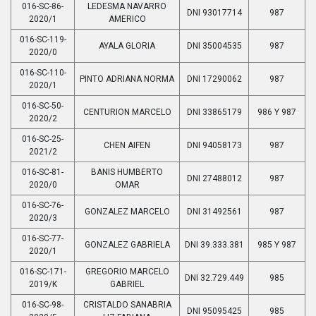
016-SC-86-
LEDESMA NAVARRO
DNI 93017714
987
2020/1
AMERICO
016-SC-119-
AYALA GLORIA
DNI 35004535
987
2020/0
016-SC-110-
PINTO ADRIANA NORMA
DNI 17290062
987
2020/1
016-SC-50-
CENTURION MARCELO
DNI 33865179
986 Y 987
2020/2
016-SC-25-
CHEN AIFEN
DNI 94058173
987
2021/2
016-SC-81-
BANIS HUMBERTO
DNI 27488012
987
2020/0
OMAR
016-SC-76-
GONZALEZ MARCELO
DNI 31492561
987
2020/3
016-SC-77-
GONZALEZ GABRIELA
DNI 39.333.381
985 Y 987
2020/1
016-SC-171-
GREGORIO MARCELO
DNI 32.729.449
985
2019/K
GABRIEL
016-SC-98-
CRISTALDO SANABRIA
DNI 95095425
985