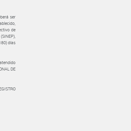
eberá ser
ablecido,
ectivo de
(SINEP),
80) días
 atendido
CIONAL DE
REGISTRO