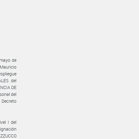
e mayo de
 Mauricio
espliegue
ALES del
ENCIA DE
sonal del
Decreto
vel I del
ignación
 MAZZUCCO