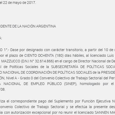
el 22 de mayo de 2017.
IDENTE DE LA NACIÓN ARGENTINA
A:
 1°.- Dase por designado con carácter transitorio, a partir del 10 d
or el plazo de CIENTO OCHENTA (180) días hábiles, al licenciado Luis
AZZUCCO (D.N.I N° 32.614.866) en el cargo de Director Nacional de D
rial de Políticas Sociales de la SUBSECRETARÍA DE POLÍTICAS SOCI
 NACIONAL DE COORDINACIÓN DE POLÍTICAS SOCIALES de la PRESID
N, Nivel A - Grado 0 del Convenio Colectivo de Trabajo Sectorial del Per
A NACIONAL DE EMPLEO PÚBLICO (SINEP), homologado por el 
/08.
iza el correspondiente pago del Suplemento por Función Ejecutiva Ni
onvenio Colectivo de Trabajo Sectorial y se efectúa la presente des
ria con autorización excepcional por no reunir el licenciado SANNEN