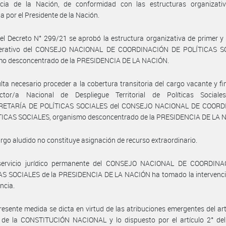
ncia de la Nación, de conformidad con las estructuras organizativ
a por el Presidente de la Nación.
el Decreto N° 299/21 se aprobó la estructura organizativa de primer 
perativo del CONSEJO NACIONAL DE COORDINACIÓN DE POLÍTICAS S
mo desconcentrado de la PRESIDENCIA DE LA NACIÓN.
lta necesario proceder a la cobertura transitoria del cargo vacante y f
ctor/a Nacional de Despliegue Territorial de Políticas Social
RETARÍA DE POLÍTICAS SOCIALES del CONSEJO NACIONAL DE COORD
TICAS SOCIALES, organismo desconcentrado de la PRESIDENCIA DE LA 
argo aludido no constituye asignación de recurso extraordinario.
servicio jurídico permanente del CONSEJO NACIONAL DE COORDIN
AS SOCIALES de la PRESIDENCIA DE LA NACIÓN ha tomado la intervenci
ncia.
resente medida se dicta en virtud de las atribuciones emergentes del art
1 de la CONSTITUCIÓN NACIONAL y lo dispuesto por el artículo 2° del