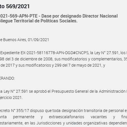
to 569/2021
021-569-APN-PTE - Dase por designado Director Nacional
liegue Territorial de Políticas Sociales.
de Buenos Aires, 01/09/2021
l Expediente EX-2021-58116778-APN-DGD#CNCPS, la Ley N° 27.591, los 
98 del 3 de diciembre de 2008, sus modificatorios y complementarios, 3
de 2017 y sus modificatorios y 299 del 7 de mayo de 2021, y
ERANDO:
la Ley N° 27.591 se aprobó el Presupuesto General de la Administración
jercicio 2021.
ecreto N° 355/17 dispuso que toda designación transitoria de personal 
nta permanente y extraescalafonarios vacantes y fina
stariamente, en las Jurisdicciones y unidades organizativas dependien