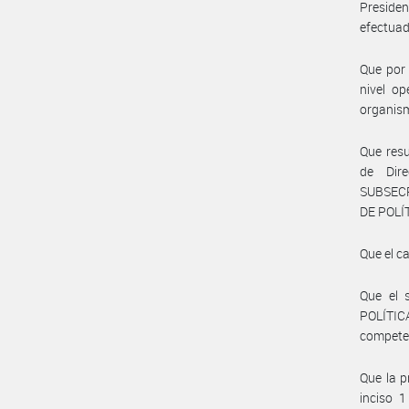
Preside
efectuad
Que por 
nivel o
organis
Que resu
de Dire
SUBSEC
DE POLÍ
Que el c
Que el 
POLÍTIC
compete
Que la p
inciso 