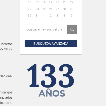
16
17
18
19
20
21
22
23
24
25
26
27
28
29
30
31
1
2
3
4
5
BÚSQUEDA AVANZADA
Decretos
55 del 22
 Nacional
en cargos
nciados
tes de la