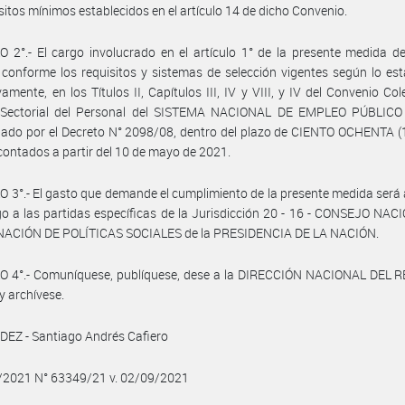
isitos mínimos establecidos en el artículo 14 de dicho Convenio.
 2°.- El cargo involucrado en el artículo 1° de la presente medida d
 conforme los requisitos y sistemas de selección vigentes según lo est
vamente, en los Títulos II, Capítulos III, IV y VIII, y IV del Convenio Col
 Sectorial del Personal del SISTEMA NACIONAL DE EMPLEO PÚBLICO 
do por el Decreto N° 2098/08, dentro del plazo de CIENTO OCHENTA (1
 contados a partir del 10 de mayo de 2021.
 3°.- El gasto que demande el cumplimiento de la presente medida será
o a las partidas específicas de la Jurisdicción 20 - 16 - CONSEJO NA
ACIÓN DE POLÍTICAS SOCIALES de la PRESIDENCIA DE LA NACIÓN.
O 4°.- Comuníquese, publíquese, dese a la DIRECCIÓN NACIONAL DEL 
y archívese.
EZ - Santiago Andrés Cafiero
9/2021 N° 63349/21 v. 02/09/2021