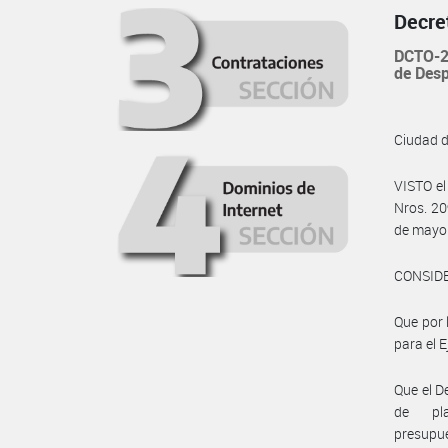
Decre
DCTO-2
de Desp
Ciudad 
VISTO e
Nros. 20
de mayo 
CONSID
Que por 
para el E
Que el D
de pla
presupue