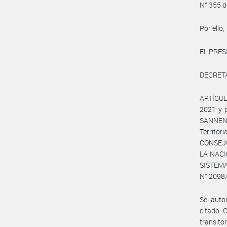
N° 355 d
Por ello,
EL PRES
DECRET
ARTÍCULO
2021 y p
SANNEN M
Territo
CONSEJO
LA NACIÓ
SISTEM
N° 2098
Se autor
citado C
transito