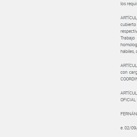
los requ
ARTÍCULO
cubierto
respecti
Trabajo
homologa
hábiles,
ARTÍCULO
con carg
COORDIN
ARTÍCUL
OFICIAL 
FERNÁND
e. 02/0