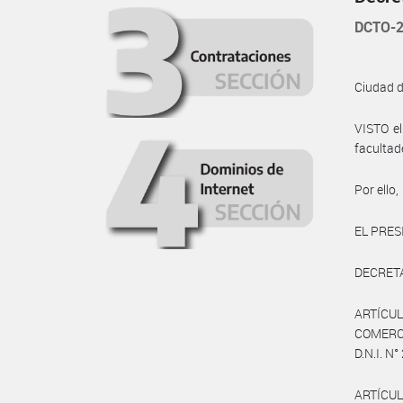
DCTO-2
Ciudad 
VISTO e
facultad
Por ello,
EL PRES
DECRET
ARTÍCU
COMERCI
D.N.I. N
ARTÍCUL