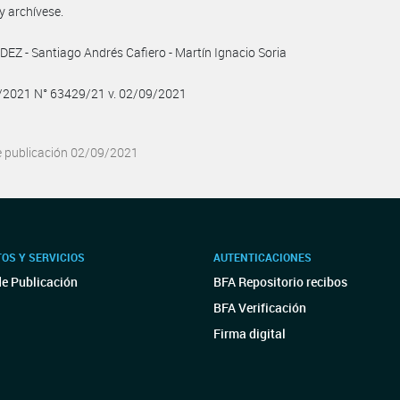
y archívese.
Z - Santiago Andrés Cafiero - Martín Ignacio Soria
9/2021 N° 63429/21 v. 02/09/2021
e publicación 02/09/2021
OS Y SERVICIOS
AUTENTICACIONES
de Publicación
BFA Repositorio recibos
BFA Verificación
Firma digital