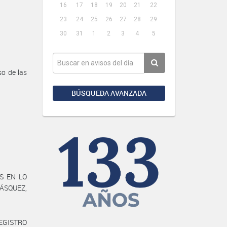
16
17
18
19
20
21
22
23
24
25
26
27
28
29
30
31
1
2
3
4
5
o de las
BÚSQUEDA AVANZADA
S EN LO
VÁSQUEZ,
REGISTRO