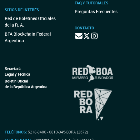
FAQ Y TUTORIALES
SITIOS DE INTERÉS
Preguntas Frecuentes
Red de Boletines Oficiales
de la R. A.
CONTACTO
BFA Blockchain Federal
Argentina
Secretaría
Legal y Técnica
Boletín Oficial
de la República Argentina
TELÉFONOS:
5218-8400 - 0810-345-BORA (2672)
SEDE CENTRAL:
Suipacha 767, C.A.B.A. (C1008AAO)