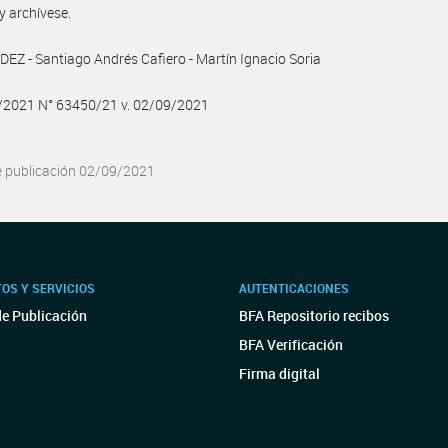
y archívese.
Z - Santiago Andrés Cafiero - Martín Ignacio Soria
9/2021 N° 63450/21 v. 02/09/2021
e publicación 02/09/2021
OS Y SERVICIOS
AUTENTICACIONES
de Publicación
BFA Repositorio recibos
BFA Verificación
Firma digital