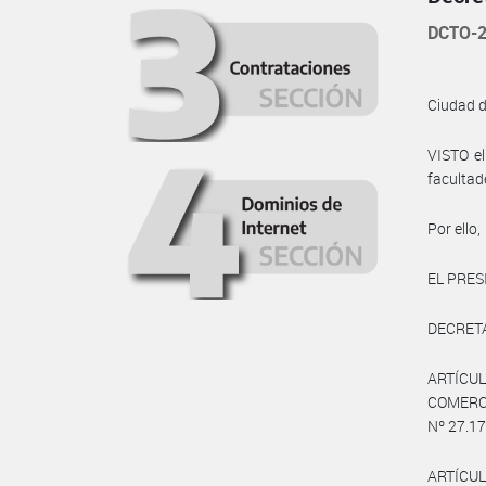
DCTO-2
Ciudad 
VISTO e
facultad
Por ello,
EL PRES
DECRET
ARTÍCUL
COMERCI
Nº 27.17
ARTÍCUL