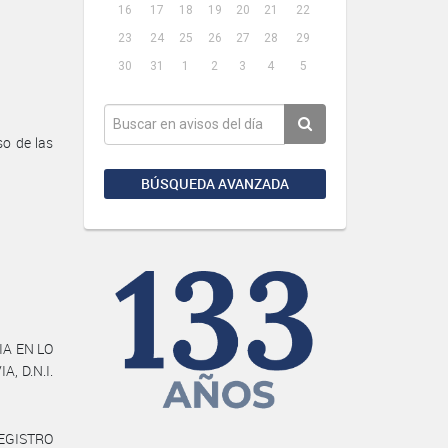
16
17
18
19
20
21
22
23
24
25
26
27
28
29
30
31
1
2
3
4
5
o de las
BÚSQUEDA AVANZADA
IA EN LO
, D.N.I.
REGISTRO