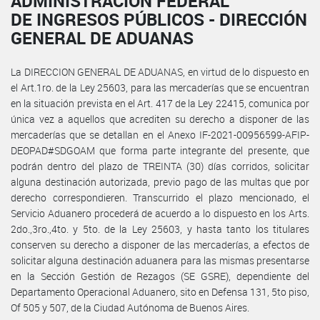
ADMINISTRACIÓN FEDERAL
DE INGRESOS PÚBLICOS - DIRECCIÓN
GENERAL DE ADUANAS
La DIRECCION GENERAL DE ADUANAS, en virtud de lo dispuesto en
el Art.1ro. de la Ley 25603, para las mercaderías que se encuentran
en la situación prevista en el Art. 417 de la Ley 22415, comunica por
única vez a aquellos que acrediten su derecho a disponer de las
mercaderías que se detallan en el Anexo IF-2021-00956599-AFIP-
DEOPAD#SDGOAM que forma parte integrante del presente, que
podrán dentro del plazo de TREINTA (30) días corridos, solicitar
alguna destinación autorizada, previo pago de las multas que por
derecho correspondieren. Transcurrido el plazo mencionado, el
Servicio Aduanero procederá de acuerdo a lo dispuesto en los Arts.
2do.,3ro.,4to. y 5to. de la Ley 25603, y hasta tanto los titulares
conserven su derecho a disponer de las mercaderías, a efectos de
solicitar alguna destinación aduanera para las mismas presentarse
en la Sección Gestión de Rezagos (SE GSRE), dependiente del
Departamento Operacional Aduanero, sito en Defensa 131, 5to piso,
Of 505 y 507, de la Ciudad Autónoma de Buenos Aires.