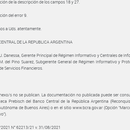
ción de la descripción de los campos 18 y 27.
ión del error 9.
os a Uds. atentamente.
CENTRAL DE LA REPUBLICA ARGENTINA
J. Danessa, Gerente Principal de Régimen Informativo y Centrales de In
 M. del Pino Suarez, Subgerente General de Régimen Informativo y Prot
de Servicios Financieros.
nexo/s no se publican. La documentación no publicada puede ser cons
oteca Prebisch del Banco Central de la República Argentina (Reconqui
utónoma de Buenos Aires) o en el sitio www.bcra.gov.ar (Opción “Marc
o”).
8/2021 N° 62213/21 v. 31/08/2021