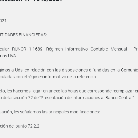
021
NTIDADES FINANCIERAS:
ircular RUNOR 1-1689: Régimen Informativo Contable Mensual - P
rios UVA.
gimos a Uds. en relación con las disposiciones difundidas en la Comunic
culadas con el régimen informativo de la referencia.
cto, les hacemos llegar en anexo las hojas que corresponde reemplazar en
 de la sección 72 de “Presentación de Informaciones al Banco Central”.
uación, les señalamos las principales modificaciones:
ción del punto 72.2.2.