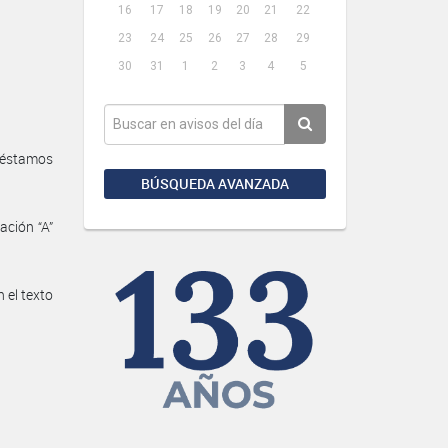
16
17
18
19
20
21
22
23
24
25
26
27
28
29
30
31
1
2
3
4
5
réstamos
BÚSQUEDA AVANZADA
ación “A”
 el texto