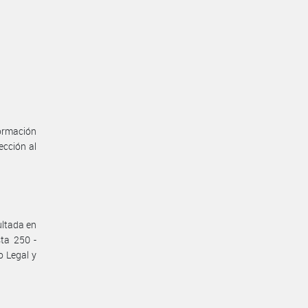
formación
ección al
ultada en
sta 250 -
o Legal y