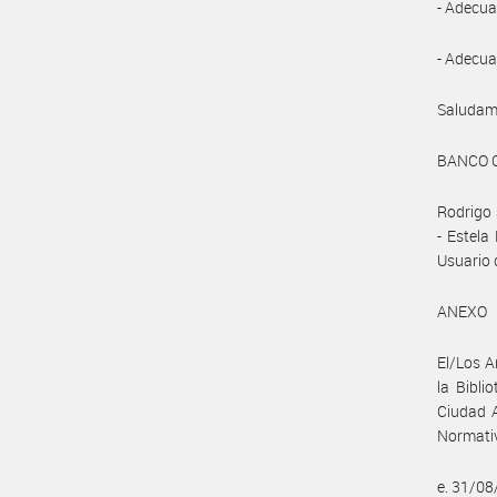
- Adecua
- Adecuac
Saludam
BANCO 
Rodrigo 
- Estela
Usuario 
ANEXO
El/Los A
la Bibli
Ciudad A
Normativ
e. 31/0