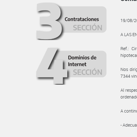
19/08/2
A LAS E
Ref.: C
hipoteca
Nos diri
7344 vin
Al respe
ordenado
A contin
- Adecua