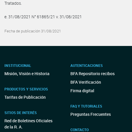
Tratados.
e. 31/08/2021 N° 61865/21 v. 31/08/2021
Fecha de publicación 31/08/2021
INSTITUCIONAL
AUTENTICACIONES
Misión, Visión e Historia
BFA Repositorio recibos
BFA Verificación
PRODUCTOS Y SERVICIOS
Firma digital
Tarifas de Publicación
FAQ Y TUTORIALES
SITIOS DE INTERÉS
Preguntas Frecuentes
Red de Boletines Oficiales
de la R. A.
CONTACTO