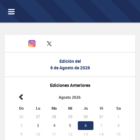
Toggle
navigation
Edición del
6 de Agosto de 2026
Ediciones Anteriores
Agosto 2026
Do
Lu
Ma
Mi
Ju
Vi
Sa
26
27
28
29
30
31
1
2
3
4
5
6
7
8
9
10
11
12
13
14
15