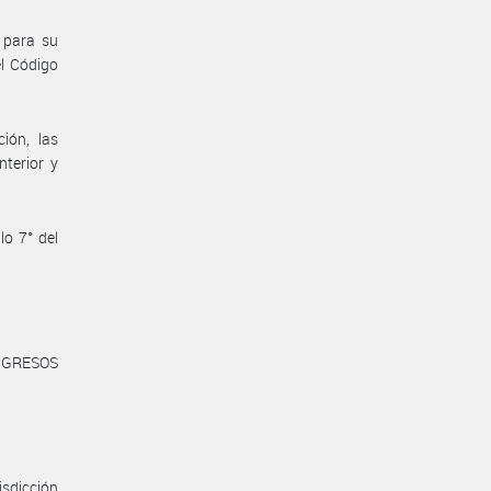
 para su
el Código
ión, las
terior y
lo 7° del
NGRESOS
isdicción