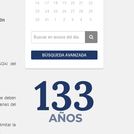
16
17
18
19
20
21
22
23
24
25
26
27
28
29
ión
30
31
1
2
3
4
5
BÚSQUEDA AVANZADA
GOAI del
ue deben
anas del
imitar la
.