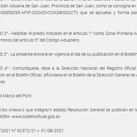
visión Aduana de San Juan, Provincia de San Juan, como se consigna en
1-00959295-AFIP-SGDADVCOAD#SDGCTI) que se aprueba y forma par
.
 2°.- Habilitar el predio indicado en el artículo 1° como Zona Primaria 
érminos del artículo 5° del Código Aduanero.
3°.- La presente entrará en vigencia el día de su publicación en el Boletín 
 4°.- Comuníquese, dese a la Dirección Nacional del Registro Oficia
ión en el Boletín Oficial, difúndase en el Boletín de la Dirección General d
ese.
s Marco del Pont
/los Anexo/s que integra/n este(a) Resolución General se publican en l
BORA -www.boletinoficial.gob.ar-
8/2021 N° 62372/21 v. 31/08/2021