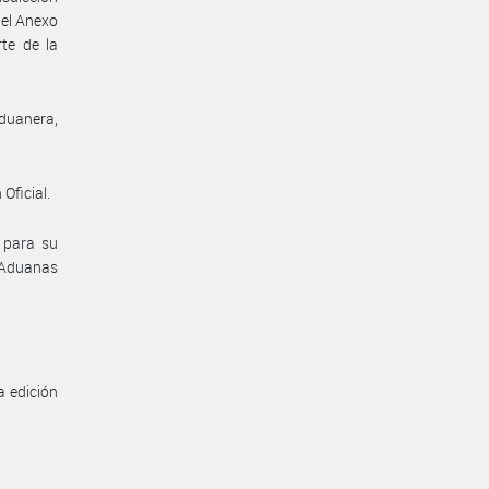
 el Anexo
te de la
Aduanera,
Oficial.
l para su
e Aduanas
a edición