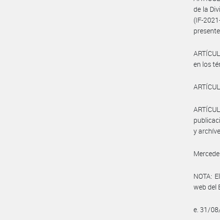
de la Di
(IF-202
presente
ARTÍCULO
en los t
ARTÍCULO 
ARTÍCULO
publicac
y archív
Mercede
NOTA: El
web del 
e. 31/0