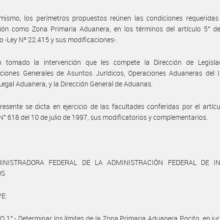
imismo, los perímetros propuestos reúnen las condiciones requeridas
ción como Zona Primaria Aduanera, en los términos del artículo 5° d
 -Ley Nº 22.415 y sus modificaciones-.
 tomado la intervención que les compete la Dirección de Legislac
ciones Generales de Asuntos Jurídicos, Operaciones Aduaneras del In
Legal Aduanera, y la Dirección General de Aduanas.
resente se dicta en ejercicio de las facultades conferidas por el artícu
N° 618 del 10 de julio de 1997, sus modificatorios y complementarios.
INISTRADORA FEDERAL DE LA ADMINISTRACIÓN FEDERAL DE I
OS
E:
 1°.- Determinar los límites de la Zona Primaria Aduanera Pocito, en jur