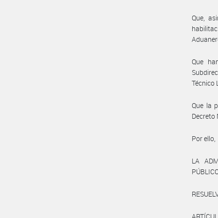
Que, as
habilita
Aduanero
Que han
Subdirec
Técnico 
Que la p
Decreto 
Por ello,
LA ADM
PÚBLIC
RESUELV
ARTÍCULO