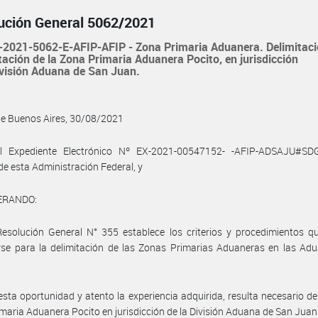
ución General 5062/2021
2021-5062-E-AFIP-AFIP - Zona Primaria Aduanera. Delimitac
itación de la Zona Primaria Aduanera Pocito, en jurisdicción
ivisión Aduana de San Juan.
de Buenos Aires, 30/08/2021
l Expediente Electrónico Nº EX-2021-00547152- -AFIP-ADSAJU#SD
 de esta Administración Federal, y
ERANDO:
esolución General N° 355 establece los criterios y procedimientos q
se para la delimitación de las Zonas Primarias Aduaneras en las Adu
esta oportunidad y atento la experiencia adquirida, resulta necesario del
maria Aduanera Pocito en jurisdicción de la División Aduana de San Juan