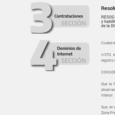
Resol
RESOG-
y habil
de la D
Ciudad 
VISTO e
registro
CONSID
Que la R
observar
Interior.
Que, en 
Zona Pri