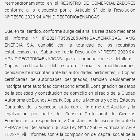
reempadronamiento en el REGISTRO DE COMERCIALIZADORES
conforme a lo dispuesto por el Artículo 9° de la Resolución
Nº RESFC-2020-94-APN-DIRECTORIO#ENARGAS.
Que, en tal sentido, conforme surge del análisis realizado mediante
el Informe N° IF-2021-78539285-APN-GAL#ENARGAS, AMG
ENERGIA S.A. cumplió con la totalidad de los requisitos
establecidos en el Subanexo I de la Resolución N° RESFC-2020-94-
APN-DIRECTORIO#ENARGAS que a continuación se detallan: i.
Copias certificadas del estatuto social y modificaciones,
debidamente inscriptas ante las autoridades pertinentes; ii. Copias
certificadas de autoridades designadas, también debidamente
inscripta ante autoridad correspondiente; iii. Consignación de datos
de la sociedad y constitución de domicilio en el radio de la Ciudad
Autónoma de Buenos Aires; iv. Copia de la Memoria y de los Estados
Contables de la sociedad junto con el Informe del Auditor y la
legalización por parte del Consejo Profesional de Ciencias
Económicas correspondiente; v. Constancias de inscripción ante la
AFIP/API; vi. Declaración Jurada Ley Nº 17.250 – Formulario AFIP
F522/A; vii. Informes sobre la composición del capital social de la