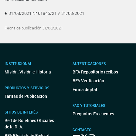
e. 31/08/2021 N° 61845/21 v. 31/08/2021
Fecha de publicación 31/08/2021
INSTITUCIONAL
AUTENTICACIONES
Misión, Visión e Historia
BFA Repositorio recibos
BFA Verificación
PRODUCTOS Y SERVICIOS
Firma digital
Tarifas de Publicación
FAQ Y TUTORIALES
SITIOS DE INTERÉS
Preguntas Frecuentes
Red de Boletines Oficiales
de la R. A.
CONTACTO
BFA Blockchain Federal