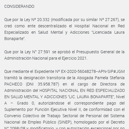
CONSIDERANDO:
Que por la Ley Nº 20.332 (modificada por su similar Nº 27.267), se
creó como ente descentralizado el Hospital Nacional en Red
Especializado en Salud Mental y Adicciones “Licenciada Laura
Bonaparte”.
Que por la Ley N° 27.591 se aprobó el Presupuesto General de la
Administración Nacional para el Ejercicio 2021.
Que mediante el Expediente Nº EX-2020-56048278--APN-SIP#JGM
tramitó la designación transitoria de la Abogada Pamela Stefanía
PACHECO (DNI 35.958.787) en el cargo de Directora de
Administración del HOSPITAL NACIONAL EN RED ESPECIALIZADO
EN SALUD MENTAL Y ADICCIONES “LIC. LAURA BONAPARTE”, Nivel
A – Grado 0, autorizándose el correspondiente pago del
Suplemento por Función Ejecutiva Nivel II, de conformidad con el
Convenio Colectivo de Trabajo Sectorial de Personal del Sistema
Nacional de Empleo Público (SINEP), homologado por el Decreto
N° 2098/08 y modificatorio, y con autorización excepcional por no