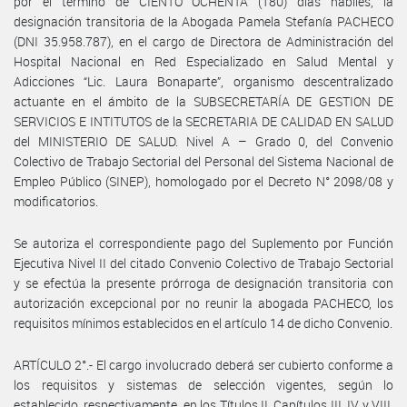
por el término de CIENTO OCHENTA (180) días hábiles, la
designación transitoria de la Abogada Pamela Stefanía PACHECO
(DNI 35.958.787), en el cargo de Directora de Administración del
Hospital Nacional en Red Especializado en Salud Mental y
Adicciones “Lic. Laura Bonaparte”, organismo descentralizado
actuante en el ámbito de la SUBSECRETARÍA DE GESTION DE
SERVICIOS E INTITUTOS de la SECRETARIA DE CALIDAD EN SALUD
del MINISTERIO DE SALUD. Nivel A – Grado 0, del Convenio
Colectivo de Trabajo Sectorial del Personal del Sistema Nacional de
Empleo Público (SINEP), homologado por el Decreto N° 2098/08 y
modificatorios.
Se autoriza el correspondiente pago del Suplemento por Función
Ejecutiva Nivel II del citado Convenio Colectivo de Trabajo Sectorial
y se efectúa la presente prórroga de designación transitoria con
autorización excepcional por no reunir la abogada PACHECO, los
requisitos mínimos establecidos en el artículo 14 de dicho Convenio.
ARTÍCULO 2°.- El cargo involucrado deberá ser cubierto conforme a
los requisitos y sistemas de selección vigentes, según lo
establecido, respectivamente, en los Títulos II, Capítulos III, IV y VIII,